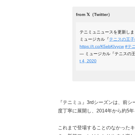
テニミュニュースを更新しま
ミュージカル『
テニスの王子
https://t.co/K5ebKIvycw
#テ
— ミュージカル『テニスの王子様
t 4, 2020
『テニミュ』3rdシーズンは、前
度丁寧に展開し、2014年から約5
これまで登場することのなかったキ