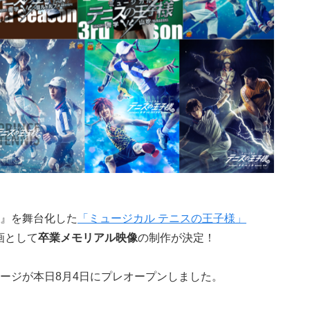
』を舞台化した
「ミュージカル テニスの王子様」
画として
卒業メモリアル映像
の制作が決定！
ージが本日8月4日にプレオープンしました。