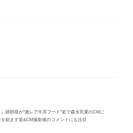
』跡部様が“激レア牛耳フード”姿で森永乳業のCMに
性を励ます姿&CM撮影後のコメントにも注目