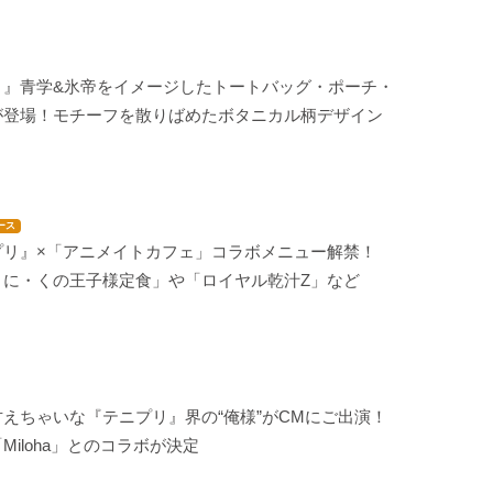
リ』青学&氷帝をイメージしたトートバッグ・ポーチ・
が登場！モチーフを散りばめたボタニカル柄デザイン
ース
プリ』×「アニメイトカフェ」コラボメニュー解禁！
・に・くの王子様定食」や「ロイヤル乾汁Z」など
えちゃいな『テニプリ』界の“俺様”がCMにご出演！
Miloha」とのコラボが決定