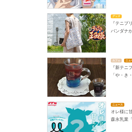
グッズ
『テニプ
バンダナ
カフェ
ニュ
『新テニ
「や・き
ニュース
オレ様に甘
森永乳業「