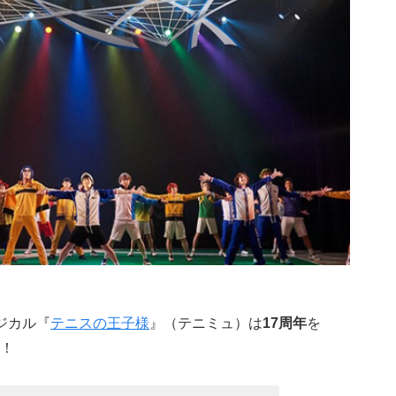
ージカル『
テニスの王子様
』（テニミュ）は
17周年
を
！