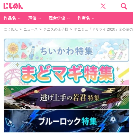
に
じ
め
ん
作品名
声優
舞台俳優
作者名
にじめん
>
ニュース
>
テニスの王子様
> テニミュ「ドリライ 2020」全公