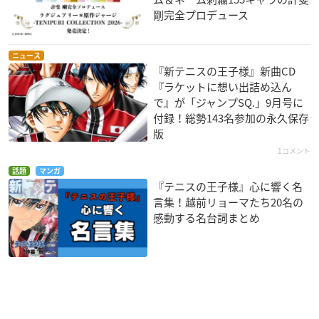
剛完全プロデュース
ニュース
『新テニスの王子様』新曲CD
『ラケットに想い出詰め込ん
で』が「ジャンプSQ.」9月号に
付録！総勢143名参加の永久保存
版
1コメント
話題
マンガ
『テニスの王子様』心に響く名
言集！越前リョーマたち20名の
感動する名台詞まとめ