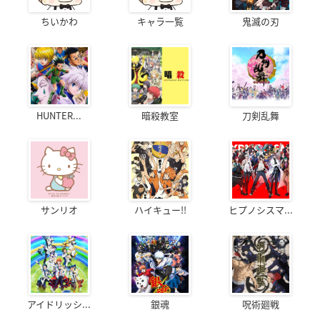
ちいかわ
キャラ一覧
鬼滅の刃
HUNTER...
暗殺教室
刀剣乱舞
サンリオ
ハイキュー!!
ヒプノシスマ...
アイドリッシ...
銀魂
呪術廻戦