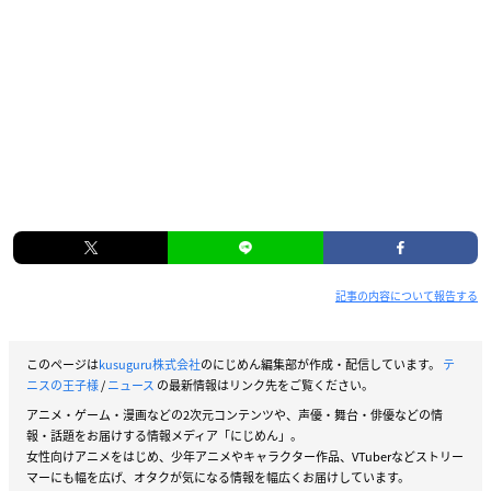
記事の内容について報告する
このページは
kusuguru株式会社
のにじめん編集部が作成・配信しています。
テ
ニスの王子様
/
ニュース
の最新情報はリンク先をご覧ください。
アニメ・ゲーム・漫画などの2次元コンテンツや、声優・舞台・俳優などの情
報・話題をお届けする情報メディア「にじめん」。
女性向けアニメをはじめ、少年アニメやキャラクター作品、VTuberなどストリー
マーにも幅を広げ、オタクが気になる情報を幅広くお届けしています。