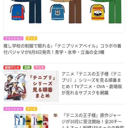
ファッション
グッズ
推し学校の制服で眠れる♪「テニプリ×アベイル」コラボ巾着
付パジャマが8月8日発売！青学・氷帝・立海の全3種
劇場アニメ
話題
アニメ
アニメ『テニスの王子様（テニ
プリ）』シリーズを見る順番ま
とめ！TVアニメ・OVA・劇場版
が見れるサブスクを網羅
ファッション
グッズ
『テニスの王子様』原作ジャー
ジが10月に受注開始！全20チー
ム＆ネーム刺繍155キャラの許斐