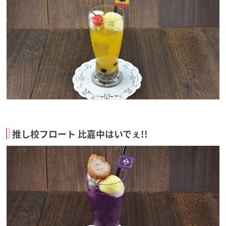
推し校フロート 比嘉中はいでぇ!!