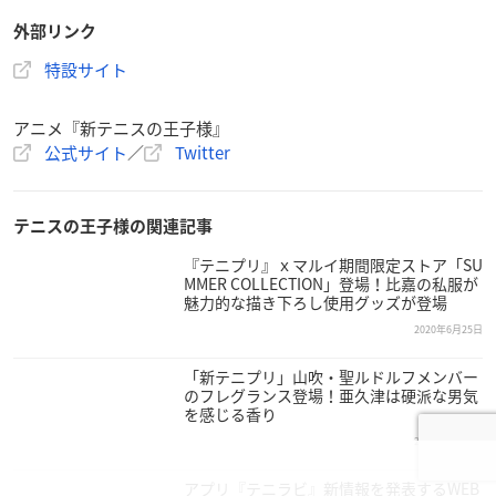
ズ＆コースタープレゼントキャンペーンを公開しました！※
秋葉原・大阪日本橋とカフェショップ仙台では提供メニュ
ーが異なります。コラボ詳細＆ご予約はこちら⇒
https://t.c
o/x6RHms9aq0
#テニプリ
pic.twitter.com/6fIfXsRdHs
— アニメ「新テニスの王子様」公式 (@shintenianime)
Jul
y 30, 2020
© 許斐 剛／集英社・NAS・新テニスの王子様プロジェクト
皆のコメント
2020年7月31日 at 12:33 AM
返信
ガブリエルパフェで笑いが堪えず。。。