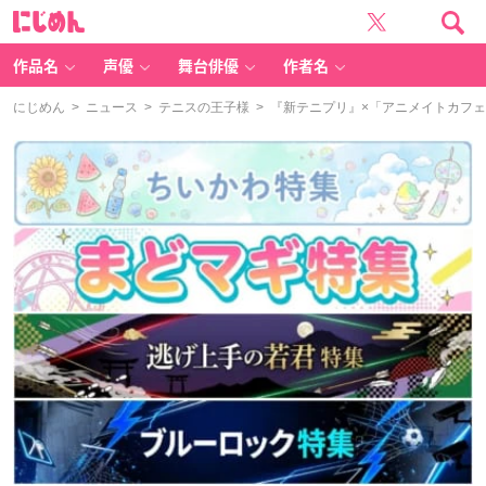
に
じ
め
ん
作品名
声優
舞台俳優
作者名
にじめん
>
ニュース
>
テニスの王子様
> 『新テニプリ』×「アニメイトカフ