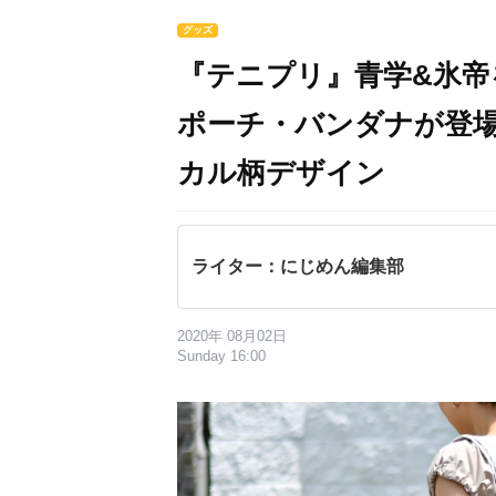
グッズ
『テニプリ』青学&氷
ポーチ・バンダナが登
カル柄デザイン
ライター：にじめん編集部
2020年 08月02日
Sunday 16:00