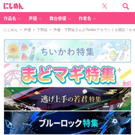
に
じ
め
ん
作品名
声優
舞台俳優
作者名
にじめん
>
声優
>
下野紘
> 声優・下野紘さんがTwitterアカウントを開設！