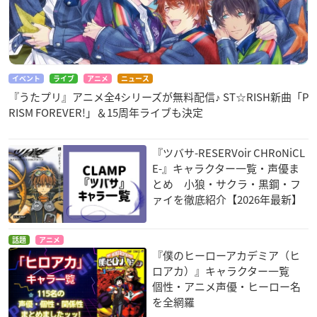
イベント
ライブ
アニメ
ニュース
『うたプリ』アニメ全4シリーズが無料配信♪ ST☆RISH新曲「P
RISM FOREVER!」＆15周年ライブも決定
『ツバサ-RESERVoir CHRoNiCL
E-』キャラクター一覧・声優ま
とめ 小狼・サクラ・黒鋼・フ
ァイを徹底紹介【2026年最新】
話題
アニメ
『僕のヒーローアカデミア（ヒ
ロアカ）』キャラクター一覧
個性・アニメ声優・ヒーロー名
を全網羅