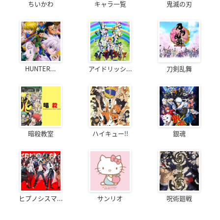
ちいかわ
キャラ一覧
鬼滅の刃
HUNTER...
アイドリッシ...
刀剣乱舞
暗殺教室
ハイキュー!!
銀魂
ヒプノシスマ...
サンリオ
呪術廻戦