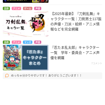
話題
アニメ
ゲーム
声優
【2025年最新】『刀剣乱舞』キ
ャラクター一覧｜刀剣男士117振
の声優・刀派・絵師・アニメ情
報などを完全網羅
話題
アニメ
マンガ
声優
『忍たま乱太郎』キャラクター
一覧 学年・委員会・アニメ声
優を網羅
7コメント
めっちゃ分かりやすいです！ ありがとうございます！！