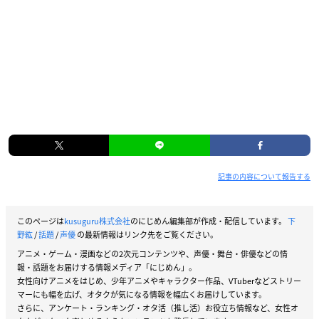
記事の内容について報告する
このページは
kusuguru株式会社
のにじめん編集部が作成・配信しています。
下
野紘
/
話題
/
声優
の最新情報はリンク先をご覧ください。
アニメ・ゲーム・漫画などの2次元コンテンツや、声優・舞台・俳優などの情
報・話題をお届けする情報メディア「にじめん」。
女性向けアニメをはじめ、少年アニメやキャラクター作品、VTuberなどストリー
マーにも幅を広げ、オタクが気になる情報を幅広くお届けしています。
さらに、アンケート・ランキング・オタ活（推し活）お役立ち情報など、女性オ