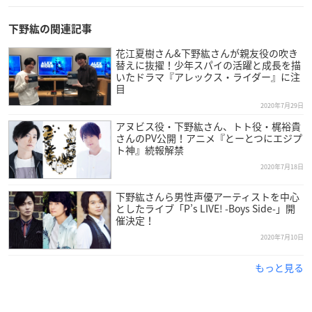
下野紘の関連記事
花江夏樹さん&下野紘さんが親友役の吹き
替えに抜擢！少年スパイの活躍と成長を描
いたドラマ『アレックス・ライダー』に注
目
2020年7月29日
アヌビス役・下野紘さん、トト役・梶裕貴
さんのPV公開！アニメ『とーとつにエジプ
ト神』続報解禁
2020年7月18日
下野紘さんら男性声優アーティストを中心
としたライブ「P’s LIVE! -Boys Side-」開
催決定！
2020年7月10日
もっと見る