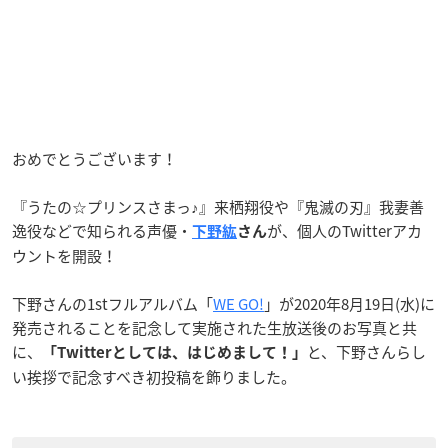
おめでとうございます！
『うたの☆プリンスさまっ♪』来栖翔役や『鬼滅の刃』我妻善
逸役などで知られる声優・
が、個人のTwitterアカ
下野紘
さん
ウントを開設！
下野さんの1stフルアルバム「
WE GO!
」が2020年8月19日(水)に
発売されることを記念して実施された生放送後のお写真と共
に、
と、下野さんらし
「Twitterとしては、はじめまして！」
い挨拶で記念すべき初投稿を飾りました。