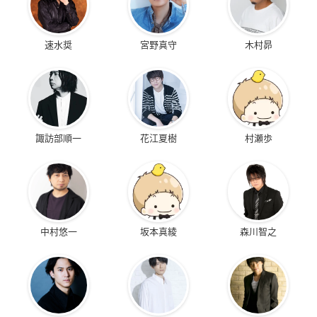
速水奨
宮野真守
木村昴
諏訪部順一
花江夏樹
村瀬歩
中村悠一
坂本真綾
森川智之