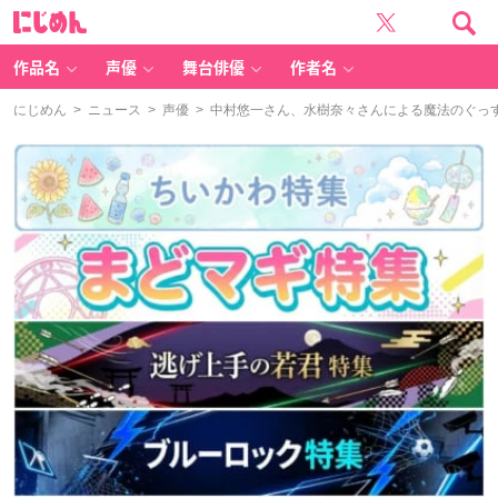
に
じ
め
ん
作品名
声優
舞台俳優
作者名
にじめん
>
ニュース
>
声優
> 中村悠一さん、水樹奈々さんによる魔法のぐっ