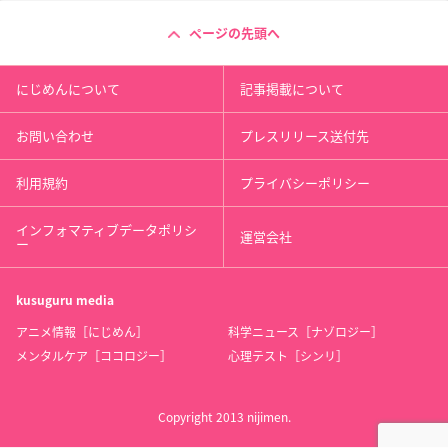
ページの先頭へ
にじめんについて
記事掲載について
お問い合わせ
プレスリリース送付先
利用規約
プライバシーポリシー
インフォマティブデータポリシ
運営会社
ー
kusuguru
media
アニメ情報［にじめん］
科学ニュース［ナゾロジー］
メンタルケア［ココロジー］
心理テスト［シンリ］
Copyright 2013 nijimen.