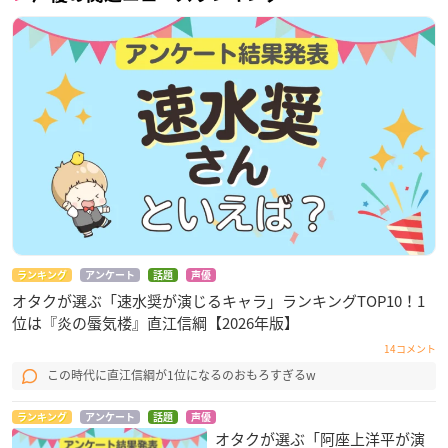
ランキング
アンケート
話題
声優
オタクが選ぶ「速水奨が演じるキャラ」ランキングTOP10！1
位は『炎の蜃気楼』直江信綱【2026年版】
14コメント
この時代に直江信綱が1位になるのおもろすぎるw
ランキング
アンケート
話題
声優
オタクが選ぶ「阿座上洋平が演