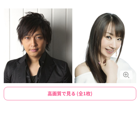
高画質で見る (全1枚)