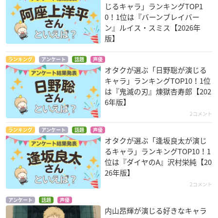
じるキャラ」ランキングTOP1
0！1位は『バーンブレイバー
ン』ルイス・スミス【2026年
版】
ランキング
アンケート
話題
声優
オタクが選ぶ「日野聡が演じる
キャラ」ランキングTOP10！1位
は『鬼滅の刃』煉󠄁獄杏寿郎【202
6年版】
2コメント
ランキング
アンケート
話題
声優
オタクが選ぶ「逢坂良太が演じ
るキャラ」ランキングTOP10！1
位は『ダイヤのA』沢村栄純【20
26年版】
2コメント
アンケート
話題
声優
内山昂輝が演じる好きなキャラ