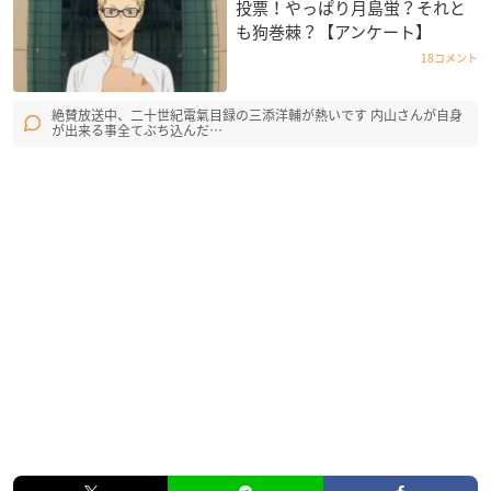
投票！やっぱり月島蛍？それと
も狗巻棘？【アンケート】
18コメント
絶賛放送中、二十世紀電氣目録の三添洋輔が熱いです 内山さんが自身
が出来る事全てぶち込んだ…