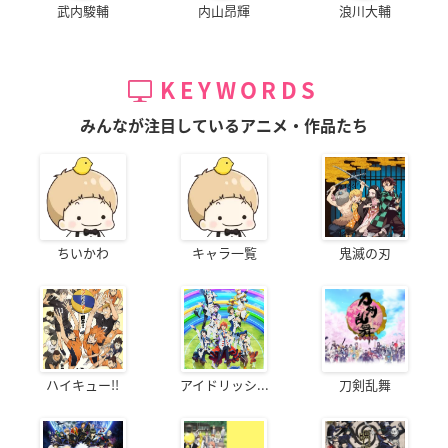
武内駿輔
内山昂輝
浪川大輔
KEYWORDS
みんなが注目しているアニメ・作品たち
ちいかわ
キャラ一覧
鬼滅の刃
ハイキュー!!
アイドリッシ...
刀剣乱舞