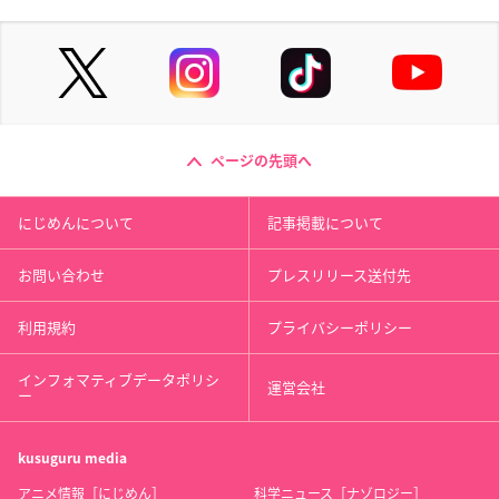
ページの先頭へ
にじめんについて
記事掲載について
お問い合わせ
プレスリリース送付先
利用規約
プライバシーポリシー
インフォマティブデータポリシ
運営会社
ー
kusuguru
media
アニメ情報［にじめん］
科学ニュース［ナゾロジー］