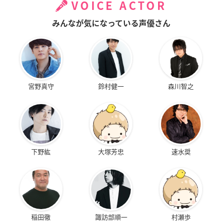
VOICE ACTOR
みんなが気になっている声優さん
宮野真守
鈴村健一
森川智之
下野紘
大塚芳忠
速水奨
稲田徹
諏訪部順一
村瀬歩