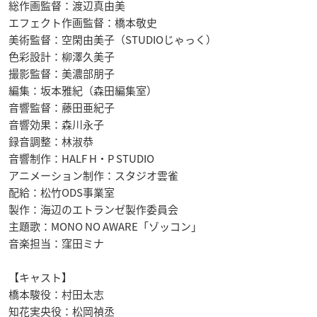
総作画監督：渡辺真由美
エフェクト作画監督：橋本敬史
美術監督：空閑由美子（STUDIOじゃっく）
色彩設計：柳澤久美子
撮影監督：美濃部朋子
編集：坂本雅紀（森田編集室）
音響監督：藤田亜紀子
音響効果：森川永子
録音調整：林淑恭
音響制作：HALF H・P STUDIO
アニメーション制作：スタジオ雲雀
配給：松竹ODS事業室
製作：海辺のエトランゼ製作委員会
主題歌：MONO NO AWARE「ゾッコン」
音楽担当：窪田ミナ
【キャスト】
橋本駿役：村田太志
知花実央役：松岡禎丞