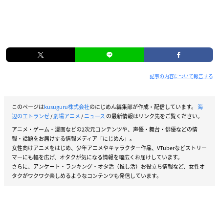
記事の内容について報告する
このページは
kusuguru株式会社
のにじめん編集部が作成・配信しています。
海
辺のエトランゼ
/
劇場アニメ
/
ニュース
の最新情報はリンク先をご覧ください。
アニメ・ゲーム・漫画などの2次元コンテンツや、声優・舞台・俳優などの情
報・話題をお届けする情報メディア「にじめん」。
女性向けアニメをはじめ、少年アニメやキャラクター作品、VTuberなどストリー
マーにも幅を広げ、オタクが気になる情報を幅広くお届けしています。
さらに、アンケート・ランキング・オタ活（推し活）お役立ち情報など、女性オ
タクがワクワク楽しめるようなコンテンツも発信しています。