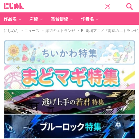
に
じ
め
ん
作品名
声優
舞台俳優
作者名
にじめん
>
ニュース
>
海辺のエトランゼ
> BL劇場アニメ『海辺のエトランゼ』