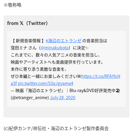
※敬称略
【 新規音楽情報 】
#海辺のエトランゼ
の音楽担当は
窪田ミナ さん（
@minakubota
）に決定✨
これまでに、数々の人気アニメの音楽を担当し、
映画やアーティストへも楽曲提供を行っています。
本作に寄り添う素敵な音楽を、
ぜひ本編と一緒にお楽しみください🌺
https://t.co/RFAYIcH
a3f
pic.twitter.com/S3qJgyama4
— 映画『海辺のエトランゼ』｜Blu-ray&DVD好評発売中🏖
(@etranger_anime)
July 28, 2020
(c)紀伊カンナ/祥伝社・海辺のエトランゼ製作委員会