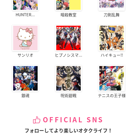
HUNTER...
暗殺教室
刀剣乱舞
サンリオ
ヒプノシスマ...
ハイキュー!!
銀魂
呪術廻戦
テニスの王子様
OFFICIAL SNS
フォローしてより楽しいオタクライフ！