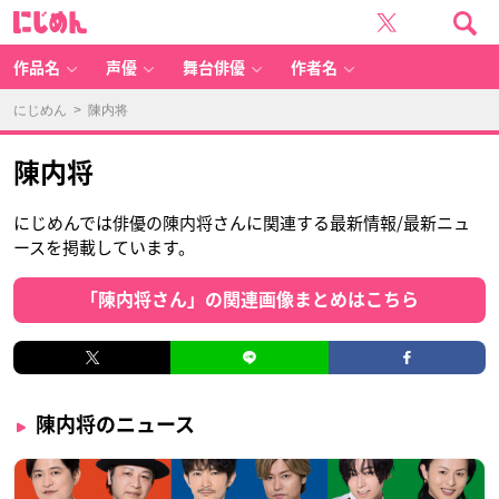
に
じ
め
ん
作品名
声優
舞台俳優
作者名
にじめん
> 陳内将
陳内将
にじめんでは俳優の陳内将さんに関連する最新情報/最新ニュ
ースを掲載しています。
「陳内将さん」の関連画像まとめはこちら
陳内将のニュース