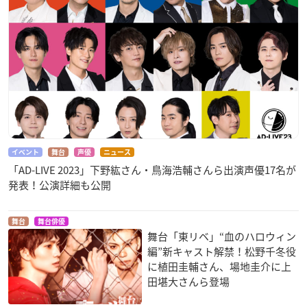
イベント
舞台
声優
ニュース
「AD-LIVE 2023」下野紘さん・鳥海浩輔さんら出演声優17名が
発表！公演詳細も公開
舞台
舞台俳優
舞台「東リベ」“血のハロウィン
編”新キャスト解禁！松野千冬役
に植田圭輔さん、場地圭介に上
田堪大さんら登場