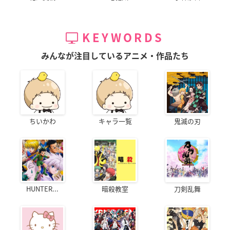
KEYWORDS
みんなが注目しているアニメ・作品たち
ちいかわ
キャラ一覧
鬼滅の刃
HUNTER...
暗殺教室
刀剣乱舞