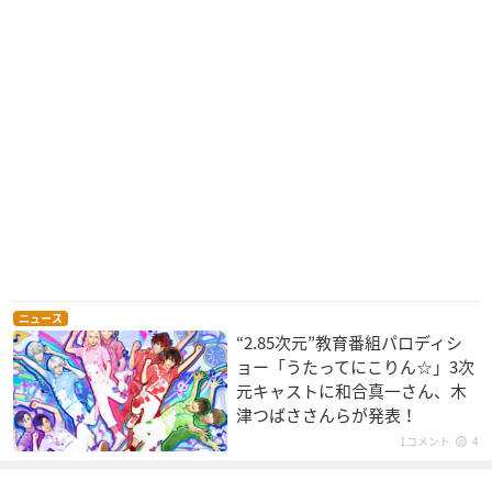
ニュース
“2.85次元”教育番組パロディシ
ョー「うたってにこりん☆」3次
元キャストに和合真一さん、木
津つばささんらが発表！
1コメント
4