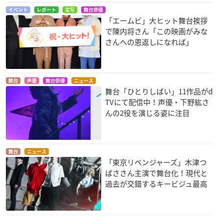
イベント
レポート
実写
舞台俳優
「エームビ」大ヒット舞台挨拶
で陳内将さん「この映画がみな
さんへの恩返しになれば」
舞台
声優
舞台俳優
ニュース
舞台「ひとりしばい」11作品がd
TVにて配信中！声優・下野紘さ
んの2役を演じる姿に注目
舞台
ニュース
「東京リベンジャーズ」木津つ
ばささん主演で舞台化！現代と
過去が交錯するキービジュ最高