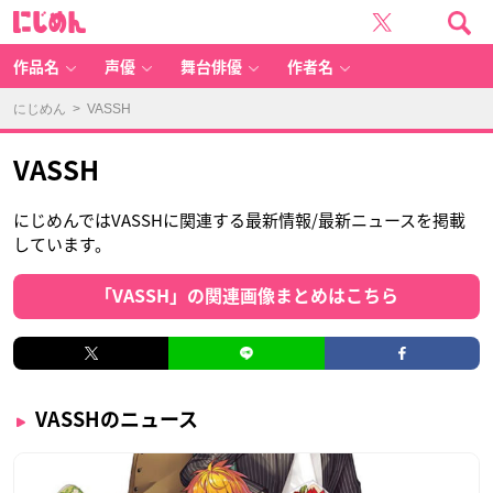
に
じ
め
ん
作品名
声優
舞台俳優
作者名
にじめん
> VASSH
VASSH
にじめんではVASSHに関連する最新情報/最新ニュースを掲載
しています。
「VASSH」の関連画像まとめはこちら
VASSHのニュース