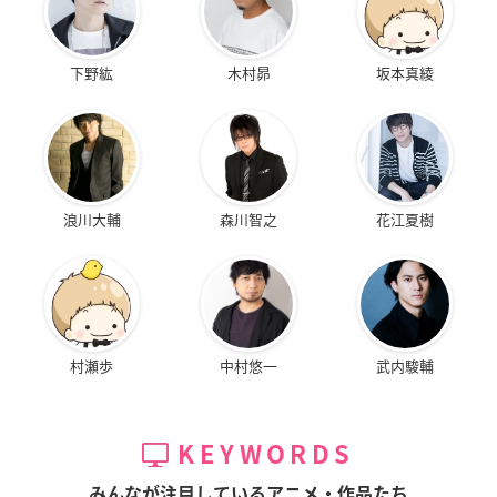
下野紘
木村昴
坂本真綾
浪川大輔
森川智之
花江夏樹
村瀬歩
中村悠一
武内駿輔
KEYWORDS
みんなが注目しているアニメ・作品たち