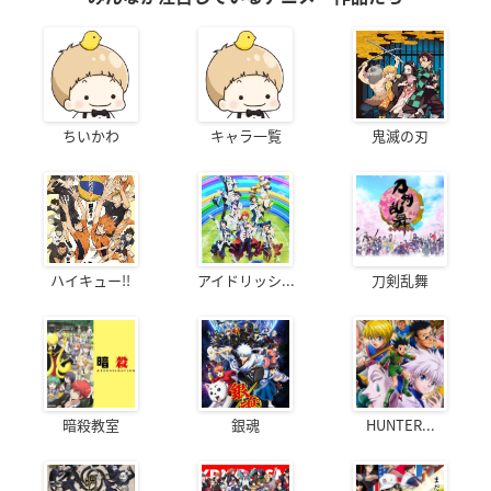
ちいかわ
キャラ一覧
鬼滅の刃
ハイキュー!!
アイドリッシ...
刀剣乱舞
暗殺教室
銀魂
HUNTER...