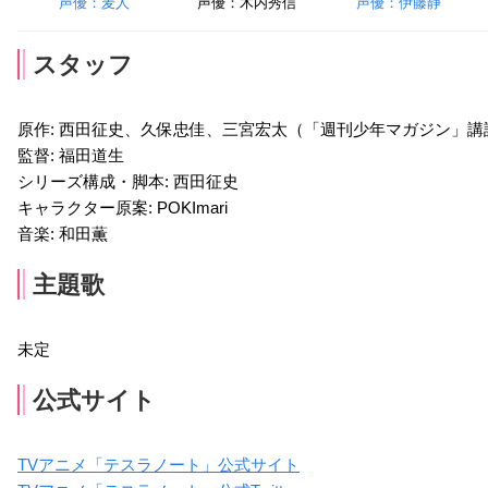
声優：麦人
声優：木内秀信
声優：伊藤静
スタッフ
原作: 西田征史、久保忠佳、三宮宏太（「週刊少年マガジン」講
監督: 福田道生
シリーズ構成・脚本: 西田征史
キャラクター原案: POKImari
音楽: 和田薫
主題歌
未定
公式サイト
TVアニメ「テスラノート」公式サイト