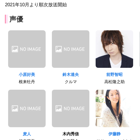
2021年10月より順次放送開始
声優
小原好美
鈴木達央
前野智昭
根来牡丹
クルマ
高松隆之助
麦人
木内秀信
伊藤静