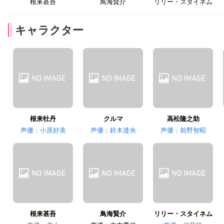
根来甚吾
鳥海賢介
リリー・スタイネム
キャラクター
根来牡丹
クルマ
高松隆之助
声優：小原好美
声優：鈴木達央
声優：前野智昭
根来甚吾
鳥海賢介
リリー・スタイネム