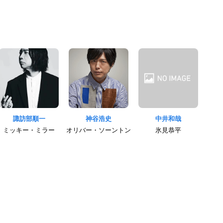
諏訪部順一
神谷浩史
中井和哉
ミッキー・ミラー
オリバー・ソーントン
氷見恭平