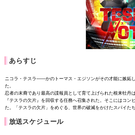
あらすじ
ニコラ・テスラ――かのトーマス・エジソンがその才能に嫉妬し
た。
忍者の末裔であり最高の諜報員として育て上げられた根来牡丹
『テスラの欠片』を回収する任務へ召集された。そこにはコンビ
た。「テスラの欠片」をめぐる、世界の破滅をかけたスパイたち
放送スケジュール