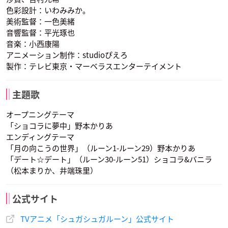
色彩設計：いわみみか。
美術監督：一色美緒
音響監督：平光琢也
音楽：小西康陽
アニメーション制作：studioぴえろ
製作：テレビ東京・マーベラスエンターテイメント
主題歌
オープニングテーマ
「ショコラに夢中」野本かりあ
エンディングテーマ
「月の向こうの世界」（ルーン1-ルーン29）野本かりあ
「デート☆デート」（ルーン30-ルーン51）ショコラ&バニラ
（松本まりか、井端珠里）
公式サイト
TVアニメ「シュガシュガルーン」公式サイト