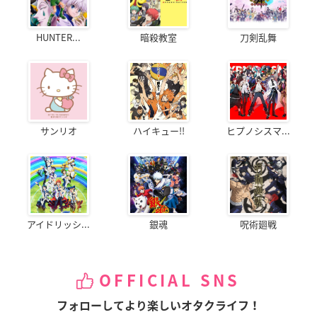
HUNTER...
暗殺教室
刀剣乱舞
サンリオ
ハイキュー!!
ヒプノシスマ...
アイドリッシ...
銀魂
呪術廻戦
OFFICIAL SNS
フォローしてより楽しいオタクライフ！