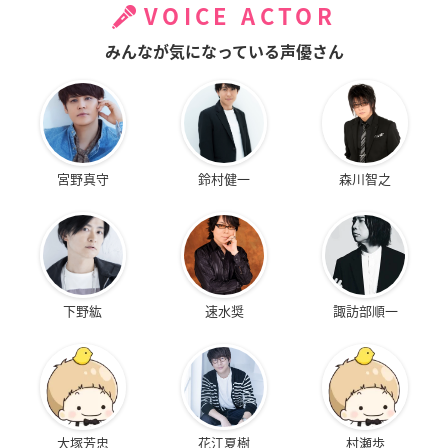
VOICE ACTOR
みんなが気になっている声優さん
宮野真守
鈴村健一
森川智之
下野紘
速水奨
諏訪部順一
大塚芳忠
花江夏樹
村瀬歩