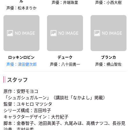
ル
声優：井端珠里
声優：小西大樹
声優：松本まりか
ロッキンロビン
デューク
ブランカ
声優：津田健次郎
声優：八十田勇一
声優：横山智佐
スタッフ
原作：安野モヨコ
「シュガシュガルーン」（講談社「なかよし」掲載）
監督：ユキヒロ マツシタ
シリーズ構成：吉田玲子
キャラクターデザイン：大竹紀子
脚本：金春智子、池田眞美子、丸尾みほ、高橋ナツコ、長谷見
沙貴、吉村元希