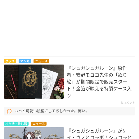
グッズ
マンガ
ニュース
『シュガシュガルーン』原作
者・安野モヨコ先生の「ぬり
絵」が期間限定で販売スター
ト！金箔が映える特製ケース入
り
8コメント
もっと可愛い絵柄にして欲しかった。怖い。
オタ活・推し活
ニュース
『シュガシュガルーン』がケ
イ・ウノとコラボ！ショコラと