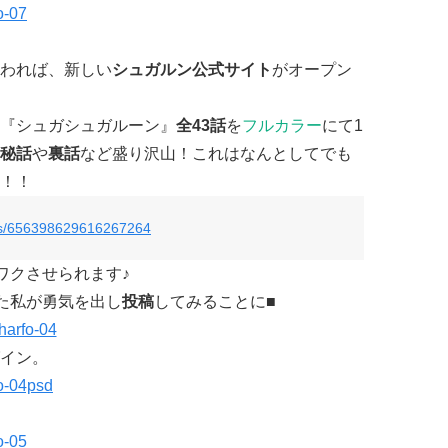
われば、新しい
シュガルン公式サイト
がオープン
『シュガシュガルーン』
全43話
を
フルカラー
にて1
秘話
や
裏話
など盛り沢山！これはなんとしてでも
！！
tus/656398629616267264
クワクさせられます♪
た私が勇気を出し
投稿
してみることに■
イン。