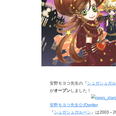
安野モヨコ先生の『
シュガシュガル
が
オープン
しました！
安野モヨコ先生公式twitter
『
シュガシュガルーン
』は2003～