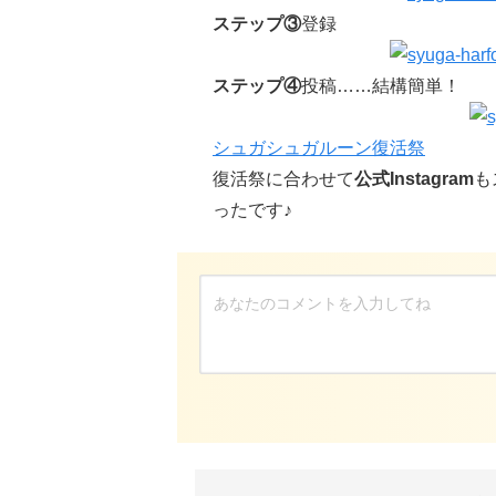
ステップ③
登録
ステップ④
投稿……結構簡単！
シュガシュガルーン復活祭
復活祭に合わせて
公式Instagram
も
ったです♪