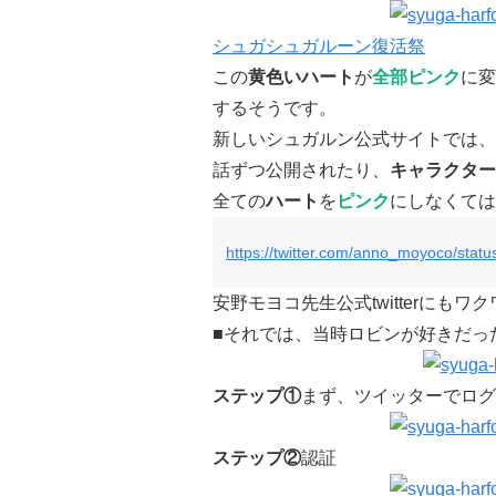
シュガシュガルーン復活祭
この
黄色いハート
が
全部ピンク
に変
するそうです。
新しいシュガルン公式サイトでは、
話ずつ公開されたり、
キャラクター
全ての
ハート
を
ピンク
にしなくては
https://twitter.com/anno_moyoco/sta
安野モヨコ先生公式twitterにもワ
■それでは、当時ロビンが好きだっ
ステップ①
まず、ツイッターでログ
ステップ②
認証