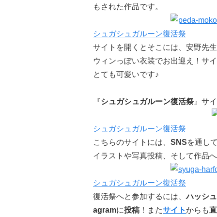
もされた作品です。
シュガシュガルーン復活祭
サイトを開くとそこには、安野先生
ウィンっぽい衣装でお出迎え！サイ
とても可愛いです♪
『
シュガシュガルーン復活祭
』サイ
シュガシュガルーン復活祭
こちらのサイトには、
SNS
を通し
イラストや写真投稿、そして作品へ
シュガシュガルーン復活祭
復活祭へと参加するには、
ハッシュ
agram
に
投稿
！また
サイト
からも
直