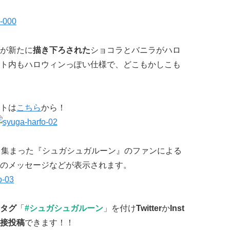
が新たに
描き下ろされた
ショコラとバニラがハロ
ト内もハロウィンっぽい仕様で、どこもかしこも
トは
こちら
から！
て集まった『シュガシュガルーン』のファンによる
のメッセージなどが表示されます。
タグ
「
#シュガシュガルーン
」を付け
Twitter
か
Inst
接投稿
できます！！