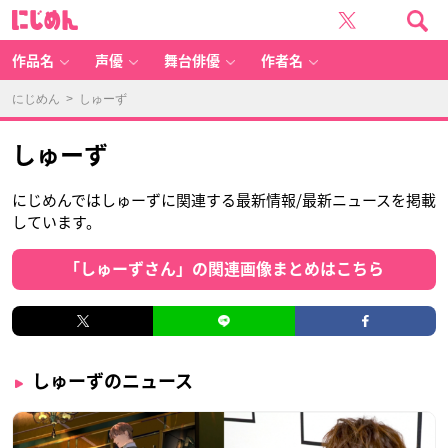
に
じ
め
ん
作品名
声優
舞台俳優
作者名
にじめん
> しゅーず
しゅーず
にじめんではしゅーずに関連する最新情報/最新ニュースを掲載
しています。
「しゅーずさん」の関連画像まとめはこちら
しゅーずのニュース