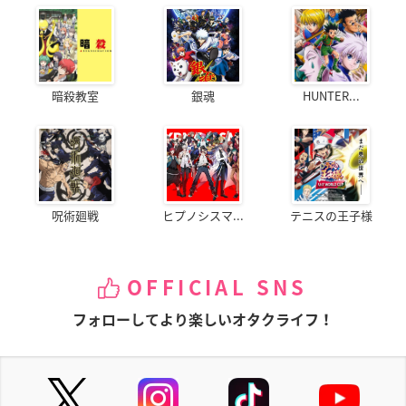
暗殺教室
銀魂
HUNTER...
呪術廻戦
ヒプノシスマ...
テニスの王子様
OFFICIAL SNS
フォローしてより楽しいオタクライフ！