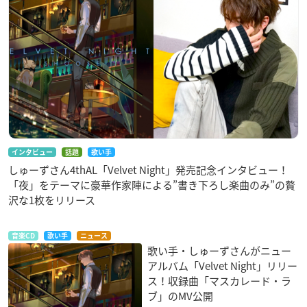
インタビュー
話題
歌い手
しゅーずさん4thAL「Velvet Night」発売記念インタビュー！
「夜」をテーマに豪華作家陣による”書き下ろし楽曲のみ”の贅
沢な1枚をリリース
音楽CD
歌い手
ニュース
歌い手・しゅーずさんがニュー
アルバム「Velvet Night」リリー
ス！収録曲「マスカレード・ラ
ブ」のMV公開