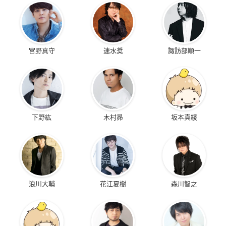
宮野真守
速水奨
諏訪部順一
下野紘
木村昴
坂本真綾
浪川大輔
花江夏樹
森川智之