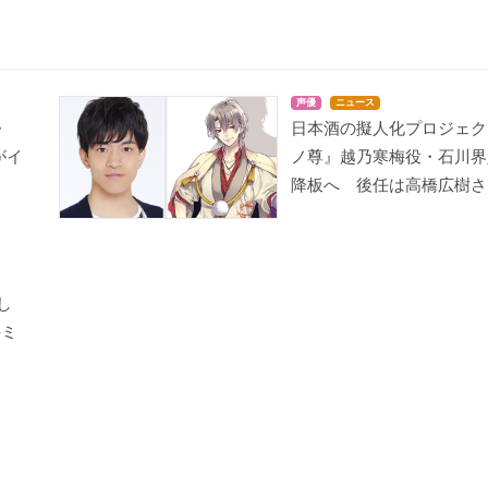
声優
ニュース
・
日本酒の擬人化プロジェク
がイ
ノ尊』越乃寒梅役・石川界
降板へ 後任は高橋広樹さ
し
-ミ