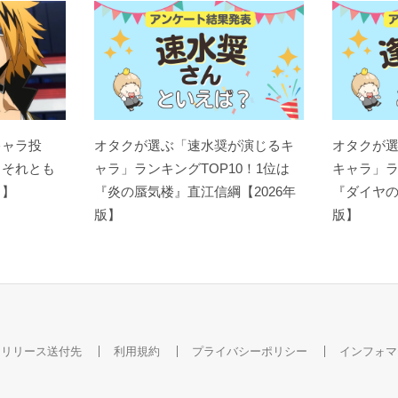
キャラ投
オタクが選ぶ「速水奨が演じるキ
オタクが
？それとも
ャラ」ランキングTOP10！1位は
キャラ」ラ
ト】
『炎の蜃気楼』直江信綱【2026年
『ダイヤの
版】
版】
スリリース送付先
利用規約
プライバシーポリシー
インフォマ