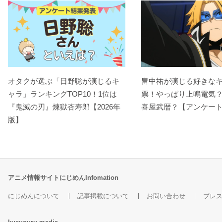
オタクが選ぶ「日野聡が演じるキ
畠中祐が演じる好きな
ャラ」ランキングTOP10！1位は
票！やっぱり上鳴電気
『鬼滅の刃』煉󠄁獄杏寿郎【2026年
喜屋武暦？【アンケー
版】
アニメ情報サイトにじめんInfomation
にじめんについて
記事掲載について
お問い合わせ
プレ