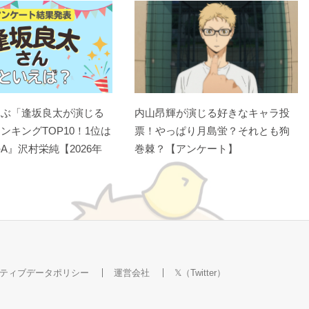
選ぶ「逢坂良太が演じる
内山昂輝が演じる好きなキャラ投
ンキングTOP10！1位は
票！やっぱり月島蛍？それとも狗
A』沢村栄純【2026年
巻棘？【アンケート】
ティブデータポリシー
運営会社
𝕏（Twitter）