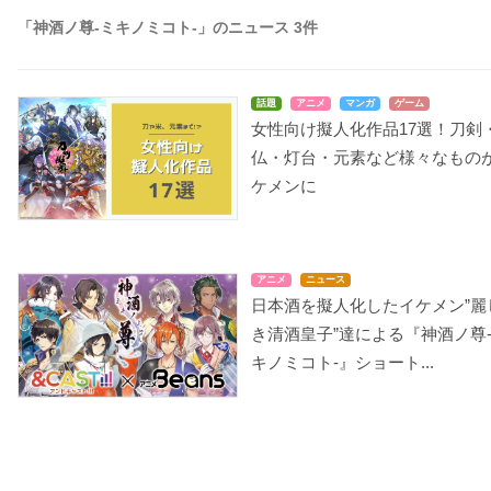
「神酒ノ尊-ミキノミコト-」のニュース 3件
話題
アニメ
マンガ
ゲーム
女性向け擬人化作品17選！刀剣
仏・灯台・元素など様々なもの
ケメンに
アニメ
ニュース
日本酒を擬人化したイケメン”麗
き清酒皇子”達による『神酒ノ尊
キノミコト-』ショート...