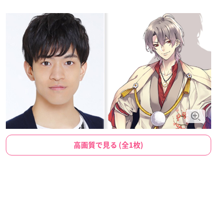
高画質で見る (全1枚)