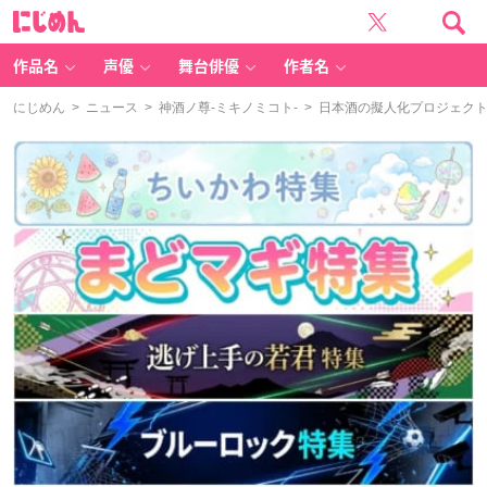
に
じ
め
ん
作品名
声優
舞台俳優
作者名
にじめん
>
ニュース
>
神酒ノ尊-ミキノミコト-
> 日本酒の擬人化プロジェク