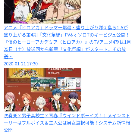
アニメ『ヒロアカ』ドラマー爆豪・盛り上がり隊切島ら1-Aが
盛り上がる第4期「文化祭編」PV&オソロTのキービジュ公開！
『僕のヒーローアカデミア（ヒロアカ）』のTVアニメ4期は1月
25日（土）放送回から新章「文化祭編」がスタート。その放
送…
2020-01-21 17:30
吹奏楽ｘ男子高校生ｘ青春『ウインドボーイズ！』メインスト
ーリーはフルボイス＆主人公は男女選択可能！システム新情報
公開