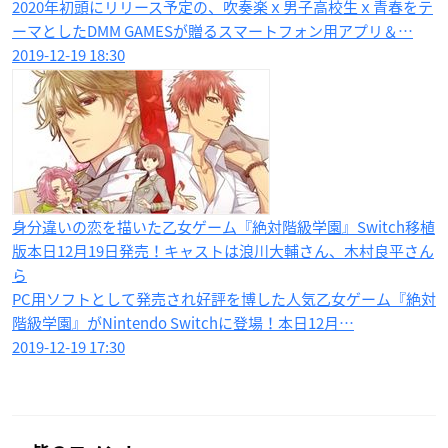
2020年初頭にリリース予定の、吹奏楽ｘ男子高校生ｘ青春をテ
ーマとしたDMM GAMESが贈るスマートフォン用アプリ＆…
2019-12-19 18:30
身分違いの恋を描いた乙女ゲーム『絶対階級学園』Switch移植
版本日12月19日発売！キャストは浪川大輔さん、木村良平さん
ら
PC用ソフトとして発売され好評を博した人気乙女ゲーム『絶対
階級学園』がNintendo Switchに登場！本日12月…
2019-12-19 17:30