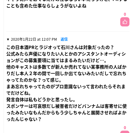
ことも含めた仕事ならしょうがないよね
0
2020年1月22日 at 12:07 PM
返信
この日本酒PRとラジオって石川さんは対象だったの？
公式みたら声優になりたい人とかのアシスタントオーディシ
ョンがこの募集要項に当てはまるみたいだけど…。
他のキャストは多数てが新人か売れてない某事務所の人ばか
りだし本人２年の間で一回しか出てないみたいだしで忘れち
ゃってたのかな？って感じ。
まあ忘れちゃってたのがプロ意識ないって言われたらそれま
でだけどね。
発言自体は私もどうかと思ったし。
スポンサーは可哀想だし被害者だけどバンナムは客寄せに使
ったみたいなもんだからもう少しちゃんと展開させればよか
ったんじゃない？
0