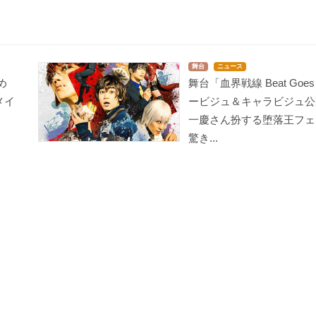
舞台
ニュース
め
舞台「血界戦線 Beat Goes
メイ
ービジュ＆キャラビジュ公
一慶さん扮する堕落王フェ
驚き...