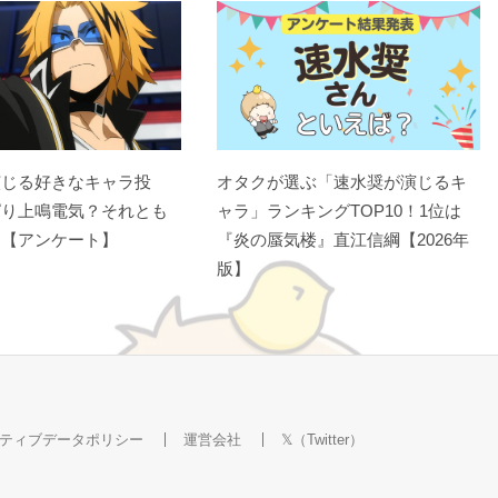
演じる好きなキャラ投
オタクが選ぶ「速水奨が演じるキ
ぱり上鳴電気？それとも
ャラ」ランキングTOP10！1位は
？【アンケート】
『炎の蜃気楼』直江信綱【2026年
版】
ティブデータポリシー
運営会社
𝕏（Twitter）