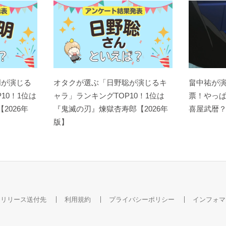
明が演じる
オタクが選ぶ「日野聡が演じるキ
畠中祐が
10！1位は
ャラ」ランキングTOP10！1位は
票！やっ
【2026年
『鬼滅の刃』煉󠄁獄杏寿郎【2026年
喜屋武暦
版】
スリリース送付先
利用規約
プライバシーポリシー
インフォマ