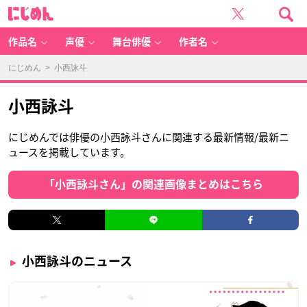
に
じ
め
ん
作品名
声優
舞台俳優
作者名
にじめん
> 小西詠斗
小西詠斗
にじめんでは俳優の小西詠斗さんに関連する最新情報/最新ニ
ュースを掲載しています。
「小西詠斗さん」の関連画像まとめはこちら
小西詠斗のニュース