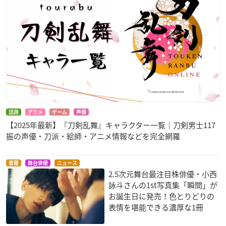
話題
アニメ
ゲーム
声優
【2025年最新】『刀剣乱舞』キャラクター一覧｜刀剣男士117
振の声優・刀派・絵師・アニメ情報などを完全網羅
書籍
舞台俳優
ニュース
2.5次元舞台最注目株俳優・小西
詠斗さんの1st写真集「瞬間」が
お誕生日に発売！色とりどりの
表情を堪能できる濃厚な1冊