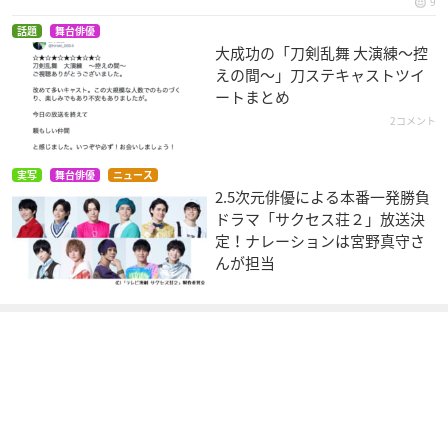
9
話題
舞台俳優
大成功の「刀剣乱舞 大演練〜控
えの間～」刀ステキャストツイ
ートまとめ
2コメント
実写
舞台俳優
ニュース
2.5次元俳優による本番一発勝負
ドラマ「サクセス荘２」放送決
定！ナレーションは宮野真守さ
んが担当