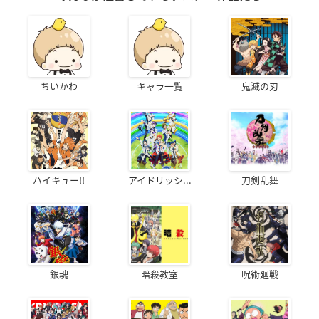
ちいかわ
キャラ一覧
鬼滅の刃
ハイキュー!!
アイドリッシ...
刀剣乱舞
銀魂
暗殺教室
呪術廻戦