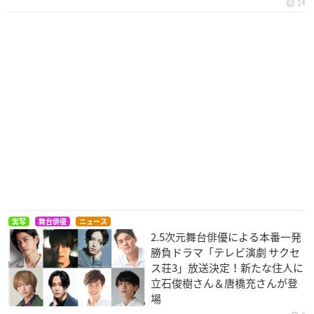
14
実写
舞台俳優
ニュース
2.5次元舞台俳優による本番一発
勝負ドラマ「テレビ演劇 サクセ
ス荘3」放送決定！新たな住人に
立石俊樹さん＆唐橋充さんが登
場