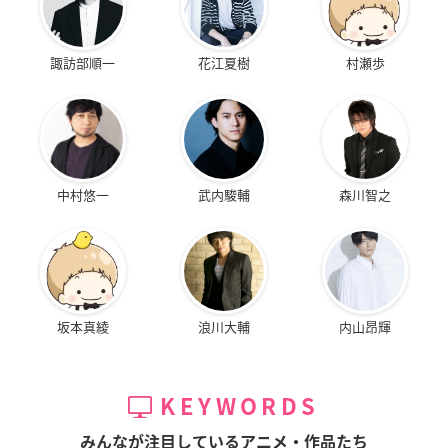
諏訪部順一
花江夏樹
村瀬歩
中村悠一
武内駿輔
森川智之
坂本真綾
浪川大輔
内山昂輝
KEYWORDS
みんなが注目しているアニメ・作品たち