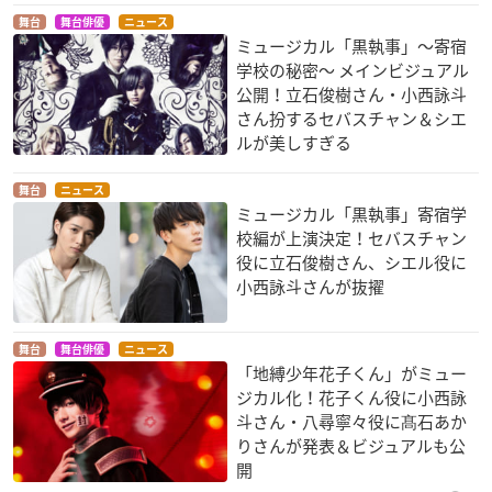
舞台
舞台俳優
ニュース
ミュージカル「黒執事」～寄宿
学校の秘密～ メインビジュアル
公開！立石俊樹さん・小西詠斗
さん扮するセバスチャン＆シエ
ルが美しすぎる
舞台
ニュース
ミュージカル「黒執事」寄宿学
校編が上演決定！セバスチャン
役に立石俊樹さん、シエル役に
小西詠斗さんが抜擢
舞台
舞台俳優
ニュース
「地縛少年花子くん」がミュー
ジカル化！花子くん役に小西詠
斗さん・八尋寧々役に髙石あか
りさんが発表＆ビジュアルも公
開