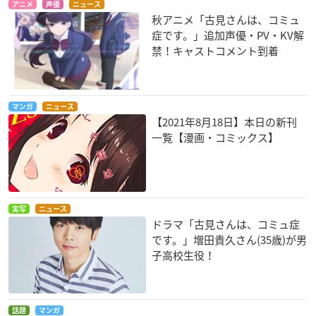
アニメ
声優
ニュース
秋アニメ「古見さんは、コミュ
症です。」追加声優・PV・KV解
禁！キャストコメント到着
マンガ
ニュース
【2021年8月18日】本日の新刊
一覧【漫画・コミックス】
実写
ニュース
ドラマ「古見さんは、コミュ症
です。」増田貴久さん(35歳)が男
子高校生役！
話題
マンガ