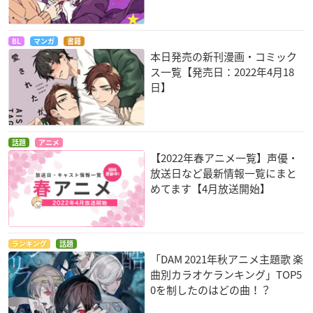
BL
マンガ
書籍
本日発売の新刊漫画・コミック
ス一覧【発売日：2022年4月18
日】
話題
アニメ
【2022年春アニメ一覧】声優・
放送日など最新情報一覧にまと
めてます【4月放送開始】
ランキング
話題
「DAM 2021年秋アニメ主題歌 楽
曲別カラオケランキング」TOP5
0を制したのはどの曲！？