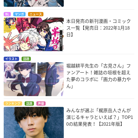
BL
マンガ
ニュース
本日発売の新刊漫画・コミック
ス一覧【発売日：2022年1月18
日】
イラスト
話題
堀越耕平先生の「古見さん」フ
ァンアート！雑誌の垣根を超え
た夢のコラボに「画力の暴力や
ん」
ランキング
話題
声優
みんなが選ぶ「梶原岳人さんが
演じるキャラといえば？」TOP1
0の結果発表！【2021年版】