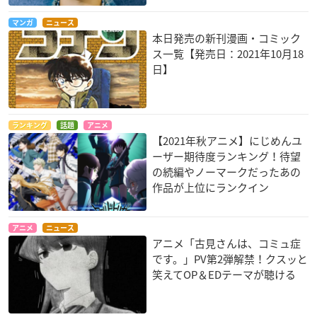
マンガ
ニュース
本日発売の新刊漫画・コミック
ス一覧【発売日：2021年10月18
日】
ランキング
話題
アニメ
【2021年秋アニメ】にじめんユ
ーザー期待度ランキング！待望
の続編やノーマークだったあの
作品が上位にランクイン
アニメ
ニュース
アニメ「古見さんは、コミュ症
です。」PV第2弾解禁！クスッと
笑えてOP＆EDテーマが聴ける