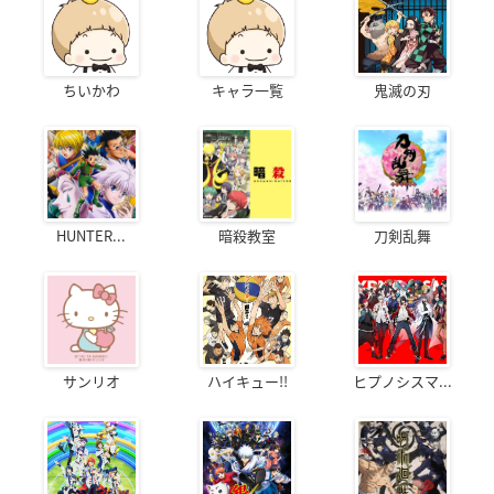
ちいかわ
キャラ一覧
鬼滅の刃
HUNTER...
暗殺教室
刀剣乱舞
サンリオ
ハイキュー!!
ヒプノシスマ...