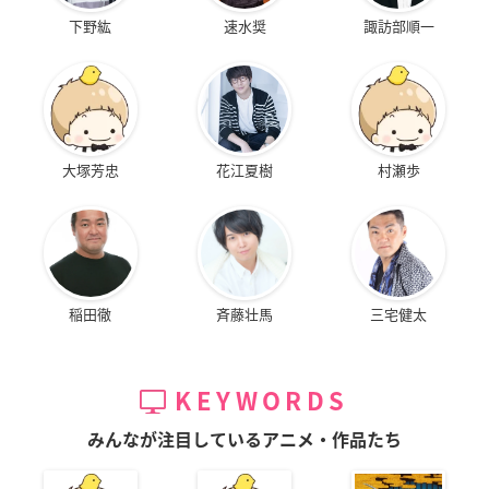
下野紘
速水奨
諏訪部順一
大塚芳忠
花江夏樹
村瀬歩
稲田徹
斉藤壮馬
三宅健太
KEYWORDS
みんなが注目しているアニメ・作品たち