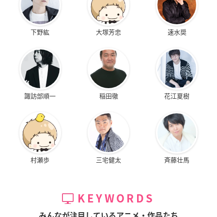
下野紘
大塚芳忠
速水奨
諏訪部順一
稲田徹
花江夏樹
村瀬歩
三宅健太
斉藤壮馬
KEYWORDS
みんなが注目しているアニメ・作品たち