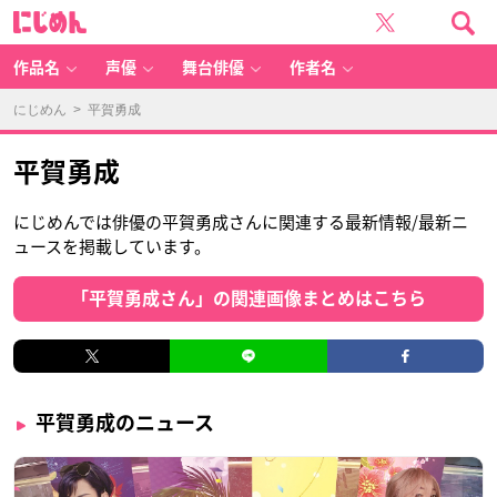
に
じ
め
ん
作品名
声優
舞台俳優
作者名
にじめん
> 平賀勇成
平賀勇成
にじめんでは俳優の平賀勇成さんに関連する最新情報/最新ニ
ュースを掲載しています。
「平賀勇成さん」の関連画像まとめはこちら
平賀勇成のニュース