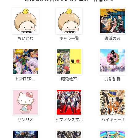
ちいかわ
キャラ一覧
鬼滅の刃
HUNTER...
暗殺教室
刀剣乱舞
サンリオ
ヒプノシスマ...
ハイキュー!!