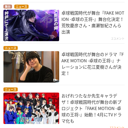
舞台
ニュース
卓球戦国時代が舞台『FAKE MOT
ION -卓球の王将-』舞台化決定！
荒牧慶彦さん・廣瀬智紀さんら
出演
2コメント
ニュース
卓球戦国時代が舞台のドラマ『F
AKE MOTION -卓球の王将-』ナ
レーションに花江夏樹さんが決
定！
ニュース
おげれつたなか先生キャラデ
ザ！卓球戦国時代が舞台の新プ
ロジェクト『FAKE MOTION -卓
球の王将-』始動！4月にTVドラ
マ化も
12コメント