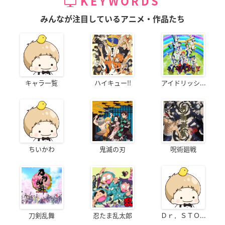
KEYWORDS
みんなが注目しているアニメ・作品たち
キャラ一覧
ハイキュー!!
アイドリッシ...
ちいかわ
鬼滅の刃
呪術廻戦
刀剣乱舞
忍たま乱太郎
Ｄｒ．ＳＴＯ...