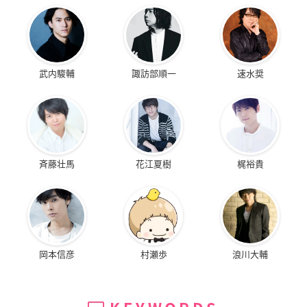
武内駿輔
諏訪部順一
速水奨
斉藤壮馬
花江夏樹
梶裕貴
岡本信彦
村瀬歩
浪川大輔