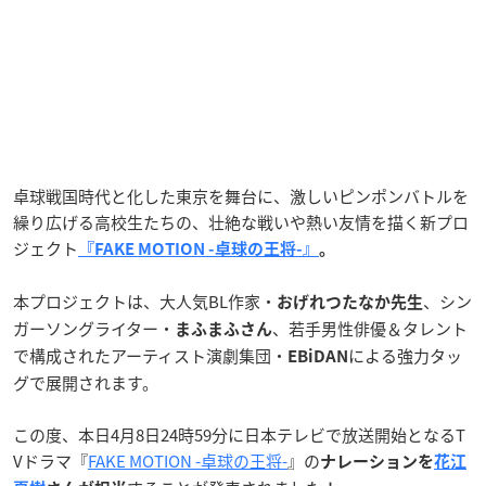
卓球戦国時代と化した東京を舞台に、激しいピンポンバトルを
繰り広げる高校生たちの、壮絶な戦いや熱い友情を描く新プロ
ジェクト
『FAKE MOTION -卓球の王将-』
。
本プロジェクトは、大人気BL作家・
、シン
おげれつたなか先生
ガーソングライター・
、若手男性俳優＆タレント
まふまふさん
で構成されたアーティスト演劇集団・
による強力タッ
EBiDAN
グで展開されます。
この度、本日4月8日24時59分に日本テレビで放送開始となるT
Vドラマ『
FAKE MOTION -卓球の王将-
』の
ナレーションを
花江