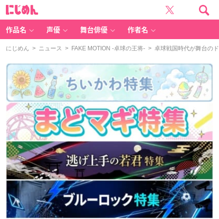
に
じ
め
ん
作品名
声優
舞台俳優
作者名
にじめん
>
ニュース
>
FAKE MOTION -卓球の王将-
> 卓球戦国時代が舞台のドラ