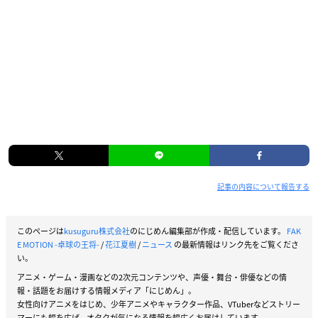
記事の内容について報告する
このページは
kusuguru株式会社
のにじめん編集部が作成・配信しています。
FAK
E MOTION -卓球の王将-
/
花江夏樹
/
ニュース
の最新情報はリンク先をご覧くださ
い。
アニメ・ゲーム・漫画などの2次元コンテンツや、声優・舞台・俳優などの情
報・話題をお届けする情報メディア「にじめん」。
女性向けアニメをはじめ、少年アニメやキャラクター作品、VTuberなどストリー
マーにも幅を広げ、オタクが気になる情報を幅広くお届けしています。