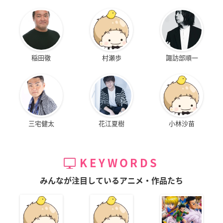
稲田徹
村瀬歩
諏訪部順一
三宅健太
花江夏樹
小林沙苗
KEYWORDS
みんなが注目しているアニメ・作品たち