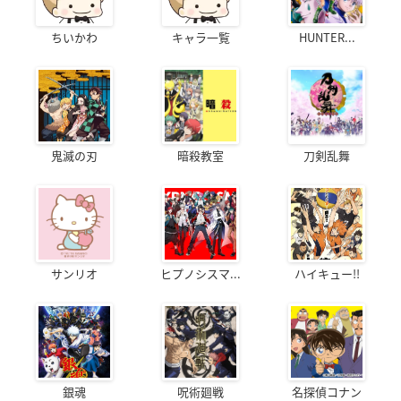
ちいかわ
キャラ一覧
HUNTER...
鬼滅の刃
暗殺教室
刀剣乱舞
サンリオ
ヒプノシスマ...
ハイキュー!!
銀魂
呪術廻戦
名探偵コナン