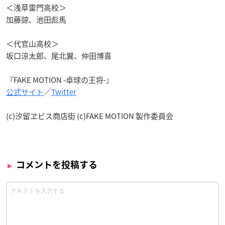
＜浅草雷門高校＞
加藤諒、池田彪馬
＜代官山高校＞
坂口涼太郎、尾北翼、仲田博喜
『FAKE MOTION -卓球の王将-』
公式サイト
／
Twitter
(c)汐留ヱビス商店街 (c)FAKE MOTION 製作委員会
コメントを投稿する