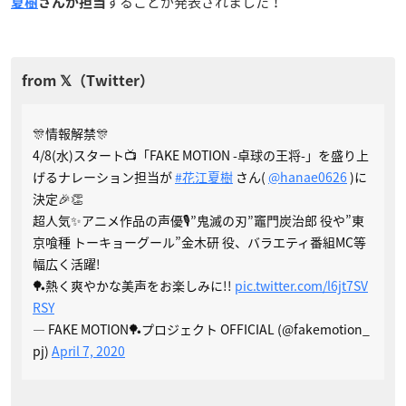
することが発表されました！
夏樹
さんが担当
🎊情報解禁🎊
4/8(水)スタート📺「FAKE MOTION -卓球の王将-」を盛り上
げるナレーション担当が
#花江夏樹
さん(
@hanae0626
)に
決定🎉👏
超人気✨アニメ作品の声優🎙”鬼滅の刃”竈門炭治郎 役や”東
京喰種 トーキョーグール”金木研 役、バラエティ番組MC等
幅広く活躍!
🏓熱く爽やかな美声をお楽しみに!!
pic.twitter.com/l6jt7SV
RSY
— FAKE MOTION🏓プロジェクト OFFICIAL (@fakemotion_
pj)
April 7, 2020