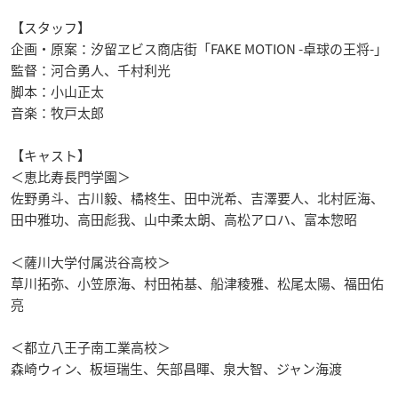
【スタッフ】
企画・原案：汐留ヱビス商店街「FAKE MOTION -卓球の王将-」
監督：河合勇人、千村利光
脚本：小山正太
音楽：牧戸太郎
【キャスト】
＜恵比寿長門学園＞
佐野勇斗、古川毅、橘柊生、田中洸希、吉澤要人、北村匠海、
田中雅功、高田彪我、山中柔太朗、高松アロハ、富本惣昭
＜薩川大学付属渋谷高校＞
草川拓弥、小笠原海、村田祐基、船津稜雅、松尾太陽、福田佑
亮
＜都立八王子南工業高校＞
森崎ウィン、板垣瑞生、矢部昌暉、泉大智、ジャン海渡