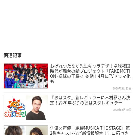
関連記事
おげれつたなか先生キャラデザ！卓球戦国
時代が舞台の新プロジェクト『FAKE MOTI
ON -卓球の王将-』始動！4月にTVドラマ化
も
2020年2月13日
『おはスタ』新レギュラーに木村昴さん決
定！約20年ぶりのおはスタレギュラー
2020年3月30日
俳優×声優「絶響MUSICA THE STAGE」第
2弾キャストなど新情報解禁！江口拓也さ