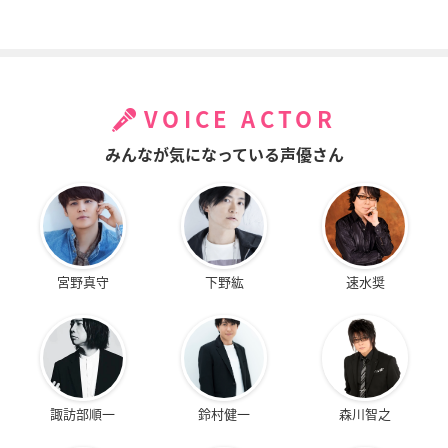
VOICE ACTOR
みんなが気になっている声優さん
宮野真守
下野紘
速水奨
諏訪部順一
鈴村健一
森川智之