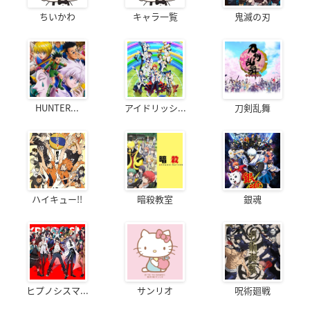
ちいかわ
キャラ一覧
鬼滅の刃
HUNTER...
アイドリッシ...
刀剣乱舞
ハイキュー!!
暗殺教室
銀魂
ヒプノシスマ...
サンリオ
呪術廻戦