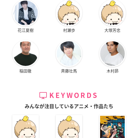
花江夏樹
村瀬歩
大塚芳忠
稲田徹
斉藤壮馬
木村昴
KEYWORDS
みんなが注目しているアニメ・作品たち