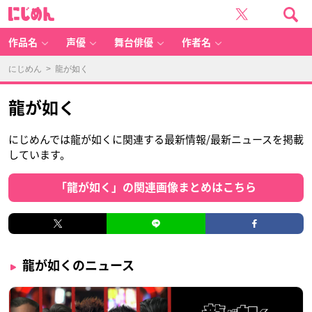
に
じ
め
ん
作品名
声優
舞台俳優
作者名
にじめん
> 龍が如く
龍が如く
にじめんでは龍が如くに関連する最新情報/最新ニュースを掲載
しています。
「龍が如く」の関連画像まとめはこちら
龍が如くのニュース