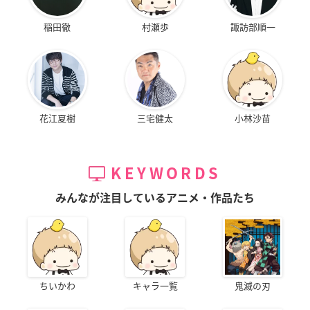
稲田徹
村瀬歩
諏訪部順一
花江夏樹
三宅健太
小林沙苗
KEYWORDS
みんなが注目しているアニメ・作品たち
ちいかわ
キャラ一覧
鬼滅の刃