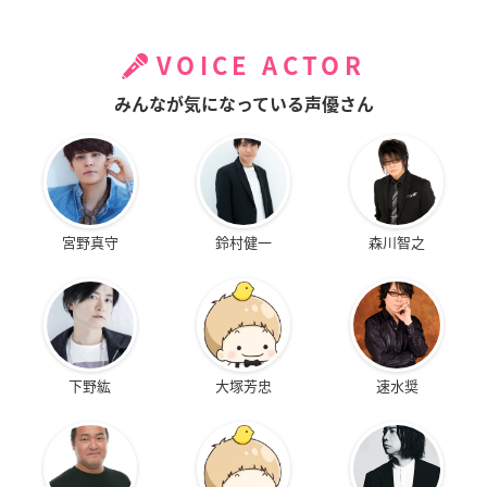
VOICE ACTOR
みんなが気になっている声優さん
宮野真守
鈴村健一
森川智之
下野紘
大塚芳忠
速水奨