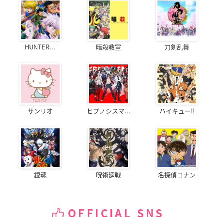
HUNTER...
暗殺教室
刀剣乱舞
サンリオ
ヒプノシスマ...
ハイキュー!!
銀魂
呪術廻戦
名探偵コナン
OFFICIAL SNS