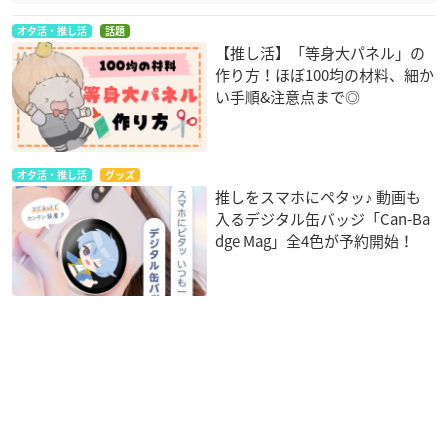
オタ活・推し活
話題
【推し活】「等身大パネル」の
作り方！ほぼ100均の材料、細か
い手順&注意点まで◎
オタ活・推し活
グッズ
推しをスマホにペタッ♪ 動画も
入るデジタル缶バッジ「Can-Ba
dge Mag」全4色が予約開始！