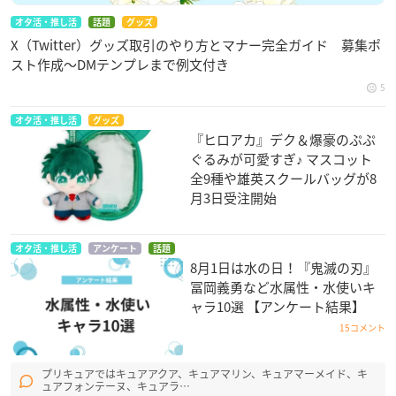
オタ活・推し活
話題
グッズ
X（Twitter）グッズ取引のやり方とマナー完全ガイド 募集ポ
スト作成〜DMテンプレまで例文付き
5
オタ活・推し活
グッズ
『ヒロアカ』デク＆爆豪のぷぷ
ぐるみが可愛すぎ♪ マスコット
全9種や雄英スクールバッグが8
月3日受注開始
オタ活・推し活
アンケート
話題
8月1日は水の日！『鬼滅の刃』
冨岡義勇など水属性・水使いキ
ャラ10選 【アンケート結果】
15コメント
プリキュアではキュアアクア、キュアマリン、キュアマーメイド、キ
ュアフォンテーヌ、キュアラ…