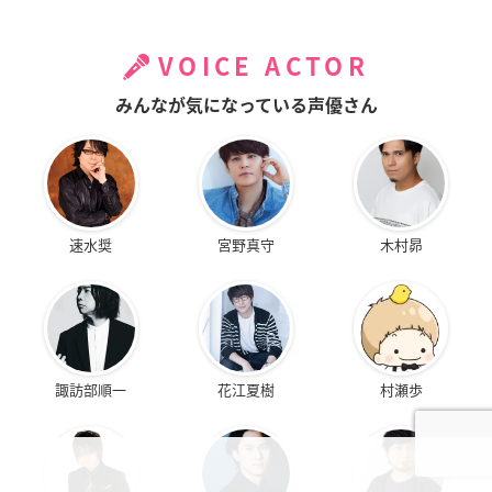
VOICE ACTOR
みんなが気になっている声優さん
速水奨
宮野真守
木村昴
諏訪部順一
花江夏樹
村瀬歩