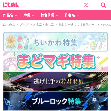
に
じ
め
ん
作品名
声優
舞台俳優
作者名
にじめん
>
グッズ
>
オタ活・推し活
> 推しと一緒につけるラバー「#ハッシ