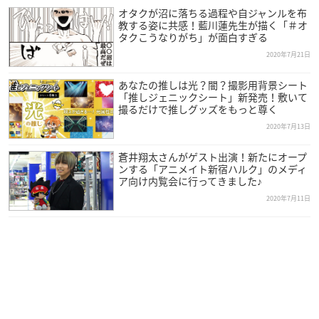
オタクが沼に落ちる過程や自ジャンルを布
教する姿に共感！藍川蓮先生が描く「＃オ
タクこうなりがち」が面白すぎる
2020年7月21日
あなたの推しは光？闇？撮影用背景シート
「推しジェニックシート」新発売！敷いて
撮るだけで推しグッズをもっと尊く
2020年7月13日
蒼井翔太さんがゲスト出演！新たにオープ
ンする「アニメイト新宿ハルク」のメディ
ア向け内覧会に行ってきました♪
2020年7月11日