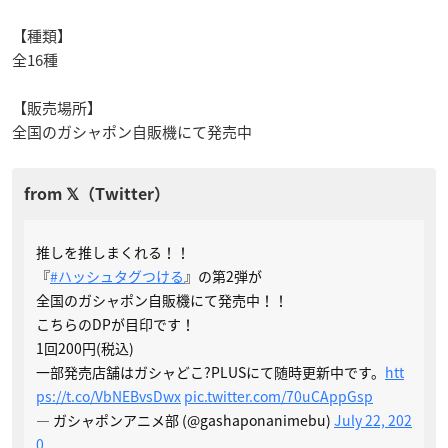
【種類】
全16種
【販売場所】
全国のガシャポン自販機にて発売中
推しを推しまくれる！！
『
#ハッシュタグつける
』の第2弾が
全国のガシャポン自販機にて発売中！！
こちらのDPが目印です！
1回200円(税込)
一部発売店舗はガシャどこ?PLUSにて随時更新中です。
htt
ps://t.co/VbNEBvsDwx
pic.twitter.com/70uCAppGsp
— ガシャポンアニメ部 (@gashaponanimebu)
July 22, 202
0