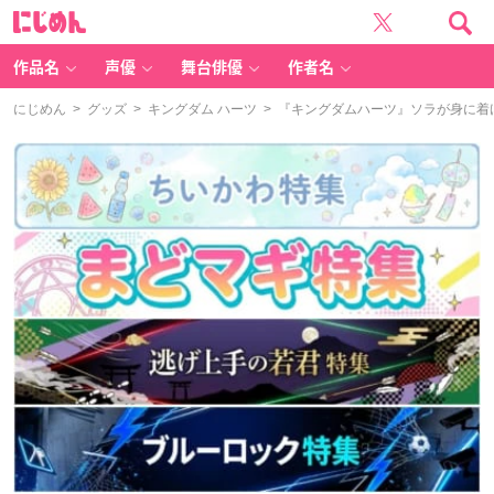
に
じ
め
ん
作品名
声優
舞台俳優
作者名
にじめん
>
グッズ
>
キングダム ハーツ
> 『キングダムハーツ』ソラが身に着