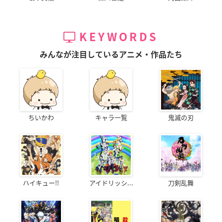
KEYWORDS
みんなが注目しているアニメ・作品たち
ちいかわ
キャラ一覧
鬼滅の刃
ハイキュー!!
アイドリッシ...
刀剣乱舞