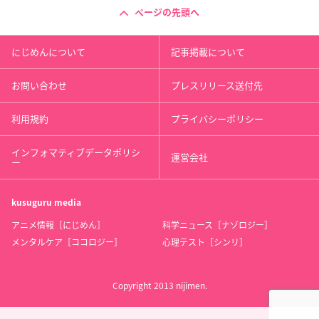
ページの先頭へ
にじめんについて
記事掲載について
お問い合わせ
プレスリリース送付先
利用規約
プライバシーポリシー
インフォマティブデータポリシ
運営会社
ー
kusuguru
media
アニメ情報［にじめん］
科学ニュース［ナゾロジー］
メンタルケア［ココロジー］
心理テスト［シンリ］
Copyright 2013 nijimen.