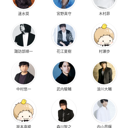
速水奨
宮野真守
木村昴
諏訪部順一
花江夏樹
村瀬歩
中村悠一
武内駿輔
浪川大輔
坂本真綾
森川智之
内山昂輝