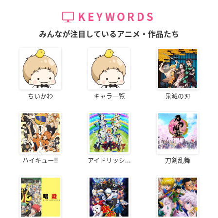
KEYWORDS
みんなが注目しているアニメ・作品たち
ちいかわ
キャラ一覧
鬼滅の刃
ハイキュー!!
アイドリッシ...
刀剣乱舞