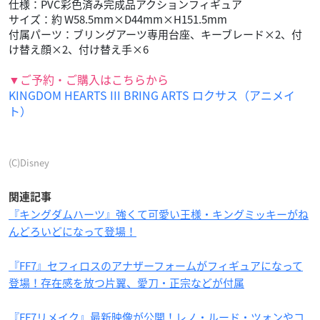
仕様：PVC彩色済み完成品アクションフィギュア
サイズ：約 W58.5mm×D44mm×H151.5mm
付属パーツ：ブリングアーツ専用台座、キーブレード×2、付
け替え顔×2、付け替え手×6
▼ご予約・ご購入はこちらから
KINGDOM HEARTS III BRING ARTS ロクサス（アニメイ
ト）
(C)Disney
関連記事
『キングダムハーツ』強くて可愛い王様・キングミッキーがね
んどろいどになって登場！
『FF7』セフィロスのアナザーフォームがフィギュアになって
登場！存在感を放つ片翼、愛刀・正宗などが付属
『FF7リメイク』最新映像が公開！レノ・ルード・ツォンやコ