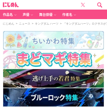
に
じ
め
ん
作品名
声優
舞台俳優
作者名
にじめん
>
ニュース
>
キングダム ハーツ
> 『キングダムハーツ』ロクサスが