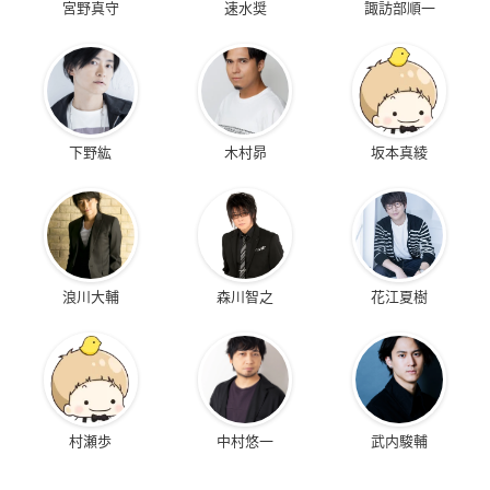
宮野真守
速水奨
諏訪部順一
下野紘
木村昴
坂本真綾
浪川大輔
森川智之
花江夏樹
村瀬歩
中村悠一
武内駿輔