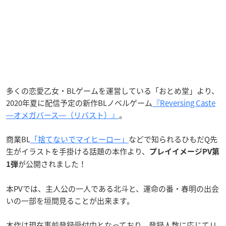
多くの恋愛乙女・BLゲームを運営している「おとめ堂」より、
2020年夏に配信予定の新作BLノベルゲーム
『Reversing Caste
―オメガバース―（リバスト）』
。
商業BL
「捨てないでマイヒーロー」
などで知られるひもだQ先
生がイラストを手掛ける話題の本作より、
プレイイメージPV第
が公開されました！
1弾
本PVでは、主人公の一人である北斗と、運命の番・春明の出会
いの一部を垣間見ることが出来ます。
本作は現在事前登録受付中となっており、登録人数に応じてリ