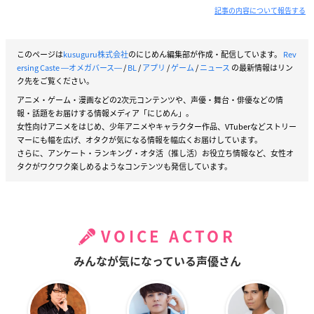
記事の内容について報告する
このページは
kusuguru株式会社
のにじめん編集部が作成・配信しています。
Rev
ersing Caste ―オメガバース―
/
BL
/
アプリ
/
ゲーム
/
ニュース
の最新情報はリン
ク先をご覧ください。
アニメ・ゲーム・漫画などの2次元コンテンツや、声優・舞台・俳優などの情
報・話題をお届けする情報メディア「にじめん」。
女性向けアニメをはじめ、少年アニメやキャラクター作品、VTuberなどストリー
マーにも幅を広げ、オタクが気になる情報を幅広くお届けしています。
さらに、アンケート・ランキング・オタ活（推し活）お役立ち情報など、女性オ
タクがワクワク楽しめるようなコンテンツも発信しています。
VOICE ACTOR
みんなが気になっている声優さん