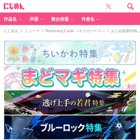
に
じ
め
ん
作品名
声優
舞台俳優
作者名
にじめん
>
ニュース
>
Reversing Caste ―オメガバース―
> おとめ堂新作B