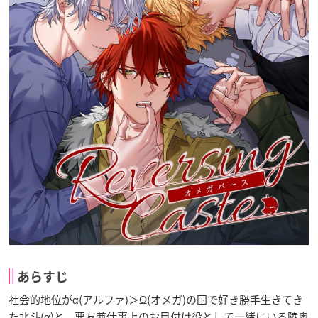
あらすじ
社会的地位がα(アルファ)＞Ω(オメガ)の国で好き勝手生きてき
た北斗(α)と、悪友兼仕事上のお目付け役として一緒にいる陸奥