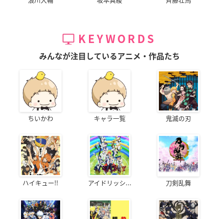
KEYWORDS
みんなが注目しているアニメ・作品たち
ちいかわ
キャラ一覧
鬼滅の刃
ハイキュー!!
アイドリッシ...
刀剣乱舞