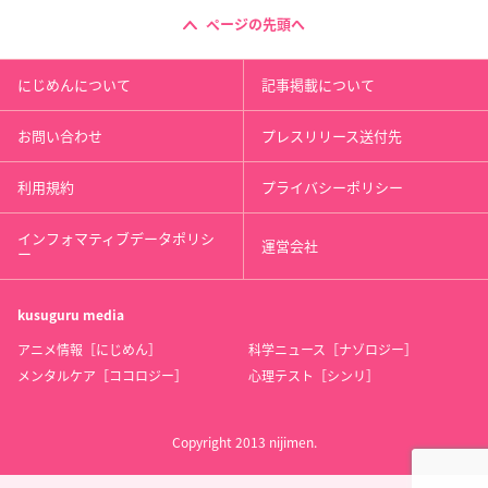
ページの先頭へ
にじめんについて
記事掲載について
お問い合わせ
プレスリリース送付先
利用規約
プライバシーポリシー
インフォマティブデータポリシ
運営会社
ー
kusuguru
media
アニメ情報［にじめん］
科学ニュース［ナゾロジー］
メンタルケア［ココロジー］
心理テスト［シンリ］
Copyright 2013 nijimen.