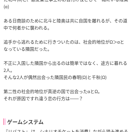
(α)
ある日商談のために北斗と陸奥は共に自国を離れるが、その道
中で何者かに襲われる。
追手から逃れるために行きついたのは、社会的地位がΩ＞αと
なっている隣国だった。
不正に入国した隣国から出るのは簡単ではなく、途方に暮れる
2人。
そんな2人が偶然出会った隣国民の春明(Ω)と千秋(Ω)
第二性の社会的地位が真逆の国で出会ったαとΩ。
それが原因ですれ違う恋の行方は――？
ゲームシステム
『リバスト』 は、シナリオチケットを消費しながら読み進める