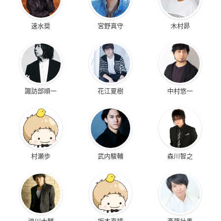
速水奨
宮野真守
木村昴
諏訪部順一
花江夏樹
中村悠一
村瀬歩
武内駿輔
森川智之
浪川大輔
坂本真綾
斉藤壮馬