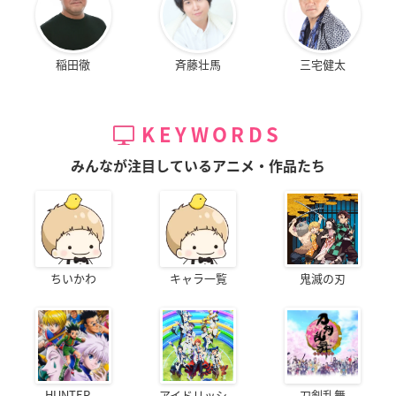
稲田徹
斉藤壮馬
三宅健太
KEYWORDS
みんなが注目しているアニメ・作品たち
ちいかわ
キャラ一覧
鬼滅の刃
HUNTER...
アイドリッシ...
刀剣乱舞