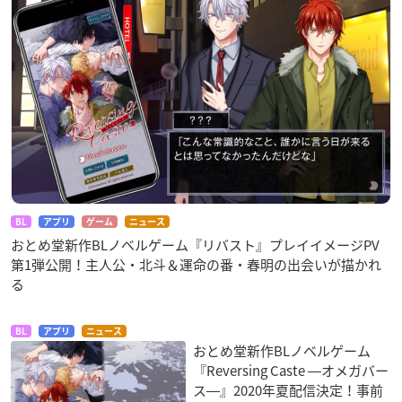
BL
アプリ
ゲーム
ニュース
おとめ堂新作BLノベルゲーム『リバスト』プレイイメージPV
第1弾公開！主人公・北斗＆運命の番・春明の出会いが描かれ
る
BL
アプリ
ニュース
おとめ堂新作BLノベルゲーム
『Reversing Caste ―オメガバー
ス―』2020年夏配信決定！事前