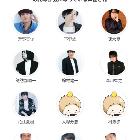
宮野真守
下野紘
速水奨
諏訪部順一
鈴村健一
森川智之
花江夏樹
大塚芳忠
村瀬歩