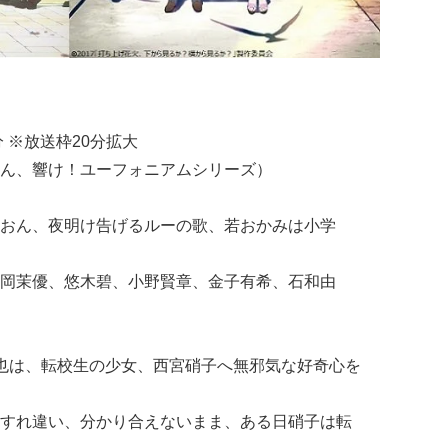
4分 ※放送枠20分拡大
ん、響け！ユーフォニアムシリーズ）
おん、夜明け告げるルーの歌、若おかみは小学
岡茉優、悠木碧、小野賢章、金子有希、石和由
也は、転校生の少女、西宮硝子へ無邪気な好奇心を
すれ違い、分かり合えないまま、ある日硝子は転