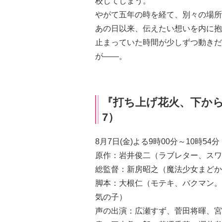
校してしまう。
やがて五年の時を経て、別々の場所
あの日以来、伝えたい想いを内に抱
止まっていた時間が少しずつ動きだ
が――。
『打ち上げ花火、下から
7）
8月7日(金)よる9時00分～10時5
原作：岩井俊二（ラブレター、スワ
総監督：新房昭之（魔法少女まどか
脚本：大根仁（モテキ、バクマン。
気の子）
声の出演：広瀬すず、菅田将暉、宮