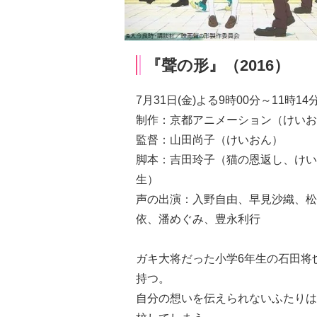
『聲の形』（2016）
7月31日(金)よる9時00分～11時1
制作：京都アニメーション（けいお
監督：山田尚子（けいおん）
脚本：吉田玲子（猫の恩返し、けい
生）
声の出演：入野自由、早見沙織、松
依、潘めぐみ、豊永利行
ガキ大将だった小学6年生の石田将
持つ。
自分の想いを伝えられないふたりは