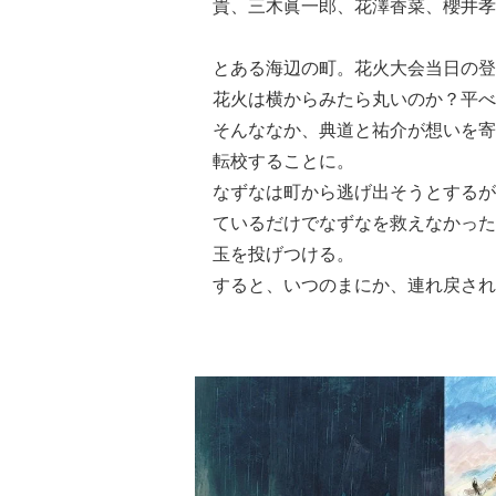
貴、三木眞一郎、花澤香菜、櫻井孝
とある海辺の町。花火大会当日の登
花火は横からみたら丸いのか？平べ
そんななか、典道と祐介が想いを寄
転校することに。
なずなは町から逃げ出そうとするが
ているだけでなずなを救えなかった
玉を投げつける。
すると、いつのまにか、連れ戻され