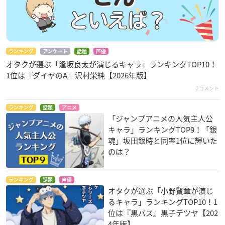
ランキング
アンケート
話題
声優
オタクが選ぶ「逢坂良太が演じるキャラ」ランキングTOP10！
1位は『ダイヤのA』沢村栄純【2026年版】
2コメント
ランキング
話題
アニメ
「ジャンプアニメの人気主人公
キャラ」ランキングTOP9！「銀
魂」坂田銀時と同率1位に輝いた
のは？
ランキング
話題
声優
オタクが選ぶ「小野賢章が演じ
るキャラ」ランキングTOP10！1
位は『黒バス』黒子テツヤ【202
4年版】