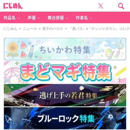
に
じ
め
ん
作品名
声優
舞台俳優
作者名
にじめん
>
ニュース
>
黒子のバスケ
> 『黒バス』x「ナンジャタウン」コレ