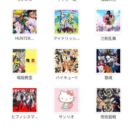
HUNTER...
アイドリッシ...
刀剣乱舞
暗殺教室
ハイキュー!!
銀魂
ヒプノシスマ...
サンリオ
呪術廻戦