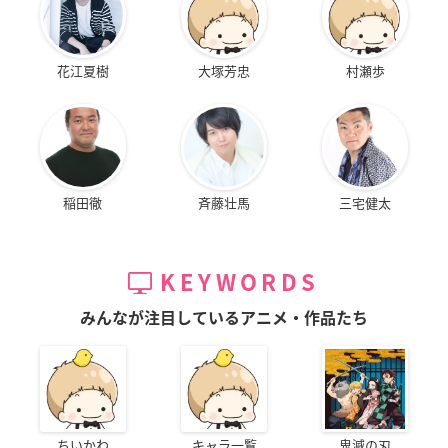
花江夏樹
大塚芳忠
村瀬歩
稲田徹
斉藤壮馬
三宅健太
KEYWORDS
みんなが注目しているアニメ・作品たち
ちいかわ
キャラ一覧
鬼滅の刃