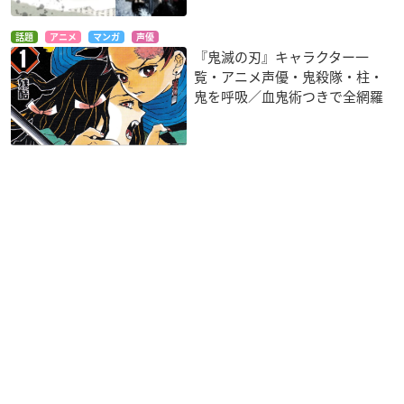
話題
アニメ
マンガ
声優
『鬼滅の刃』キャラクター一
覧・アニメ声優・鬼殺隊・柱・
鬼を呼吸／血鬼術つきで全網羅