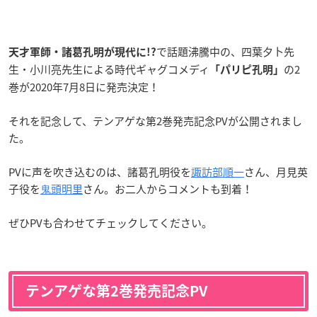
で話題沸騰中の、四葉夕卜先
天才軍師・諸葛孔明が現代に!?
生・小川亮先生による時代ギャグコメディ
の2
「パリピ孔明」
巻が2020年7月8日に発売決定！
それを記念して、テンアゲな第2巻発売記念PVが公開されまし
た。
PVに声を吹き込むのは、諸葛孔明役を
諏訪部順一
さん、月見英
子役を
⻤頭明里
さん。お二人からコメントも到着！
ぜひPVも合わせてチェックしてください。
テンアゲな第2巻発売記念PV