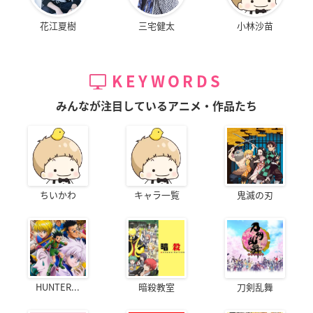
花江夏樹
三宅健太
小林沙苗
KEYWORDS
みんなが注目しているアニメ・作品たち
ちいかわ
キャラ一覧
鬼滅の刃
HUNTER...
暗殺教室
刀剣乱舞