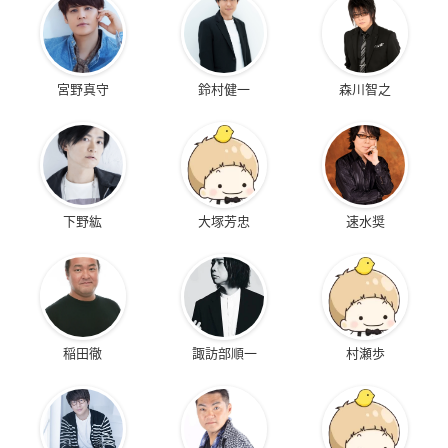
宮野真守
鈴村健一
森川智之
下野紘
大塚芳忠
速水奨
稲田徹
諏訪部順一
村瀬歩