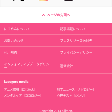
ページの先頭へ
にじめんについて
記事掲載について
お問い合わせ
プレスリリース送付先
利用規約
プライバシーポリシー
インフォマティブデータポリシ
運営会社
ー
kusuguru
media
アニメ情報［にじめん］
科学ニュース［ナゾロジー］
メンタルケア［ココロジー］
心理テスト［シンリ］
Copyright 2013 nijimen.