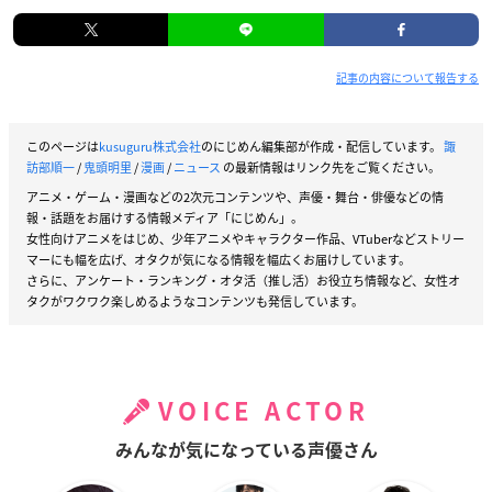
記事の内容について報告する
このページは
kusuguru株式会社
のにじめん編集部が作成・配信しています。
諏
訪部順一
/
鬼頭明里
/
漫画
/
ニュース
の最新情報はリンク先をご覧ください。
アニメ・ゲーム・漫画などの2次元コンテンツや、声優・舞台・俳優などの情
報・話題をお届けする情報メディア「にじめん」。
女性向けアニメをはじめ、少年アニメやキャラクター作品、VTuberなどストリー
マーにも幅を広げ、オタクが気になる情報を幅広くお届けしています。
さらに、アンケート・ランキング・オタ活（推し活）お役立ち情報など、女性オ
タクがワクワク楽しめるようなコンテンツも発信しています。
VOICE ACTOR
みんなが気になっている声優さん