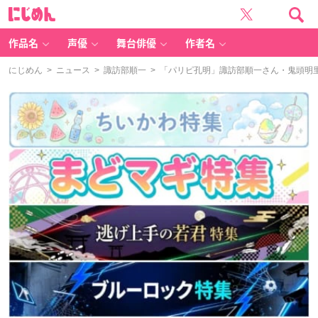
に
じ
め
ん
作品名
声優
舞台俳優
作者名
にじめん
>
ニュース
>
諏訪部順一
> 「パリピ孔明」諏訪部順一さん・鬼頭明里