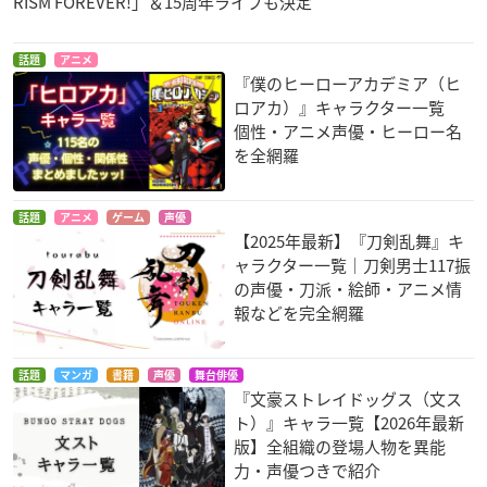
RISM FOREVER!」＆15周年ライブも決定
話題
アニメ
『僕のヒーローアカデミア（ヒ
ロアカ）』キャラクター一覧
個性・アニメ声優・ヒーロー名
を全網羅
話題
アニメ
ゲーム
声優
【2025年最新】『刀剣乱舞』キ
ャラクター一覧｜刀剣男士117振
の声優・刀派・絵師・アニメ情
報などを完全網羅
話題
マンガ
書籍
声優
舞台俳優
『文豪ストレイドッグス（文ス
ト）』キャラ一覧【2026年最新
版】全組織の登場人物を異能
力・声優つきで紹介