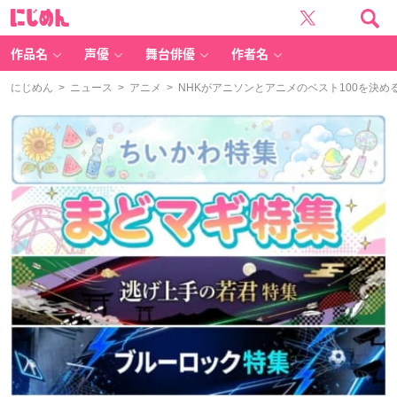
に
じ
め
ん
作品名
声優
舞台俳優
作者名
にじめん
>
ニュース
>
アニメ
> NHKがアニソンとアニメのベスト100を決め