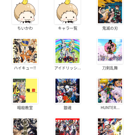
ちいかわ
キャラ一覧
鬼滅の刃
ハイキュー!!
アイドリッシ...
刀剣乱舞
暗殺教室
銀魂
HUNTER...