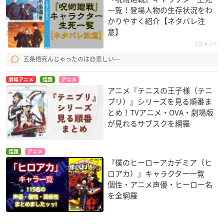
一覧！登場人物の生存状況をわ
かりやすく紹介【ネタバレ注
意】
7コメント
五条悟死んじゃったのは😞悲しい⋯
劇場アニメ
話題
アニメ
アニメ『テニスの王子様（テニ
プリ）』シリーズを見る順番ま
とめ！TVアニメ・OVA・劇場版
が見れるサブスクを網羅
話題
アニメ
『僕のヒーローアカデミア（ヒ
ロアカ）』キャラクター一覧
個性・アニメ声優・ヒーロー名
を全網羅