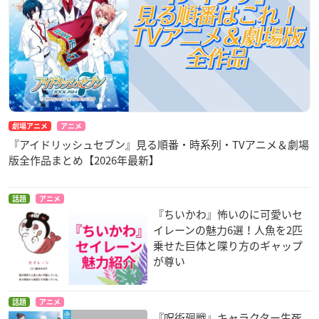
劇場アニメ
アニメ
『アイドリッシュセブン』見る順番・時系列・TVアニメ＆劇場
版全作品まとめ【2026年最新】
話題
アニメ
『ちいかわ』怖いのに可愛いセ
イレーンの魅力6選！人魚を2匹
乗せた巨体と喋り方のギャップ
が尊い
話題
アニメ
『呪術廻戦』キャラクター生死