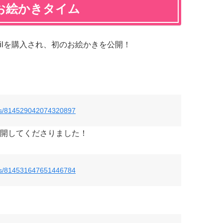
お絵かきタイム
 pencilを購入され、初のお絵かきを公開！
tatus/814529042074320897
開してくださりました！
tatus/814531647651446784