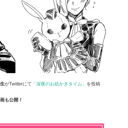
生
がTwitterにて
「深夜のお絵かきタイム」
を投稿
画も公開！