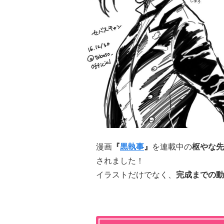
漫画
『
黒執事
』
を連載中の
枢やな先
されました！
イラストだけでなく、
完成までの動