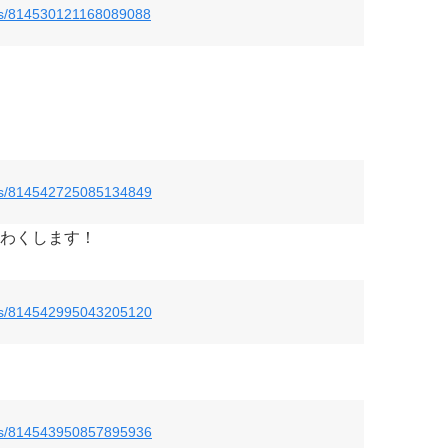
tatus/814530121168089088
tatus/814542725085134849
わくします！
tatus/814542995043205120
tatus/814543950857895936