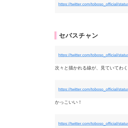
https://twitter.com/toboso_official/s
セバスチャン
https://twitter.com/toboso_official/s
次々と描かれる線が、見ていてわく
https://twitter.com/toboso_official/s
かっこいい！
https://twitter.com/toboso_official/s