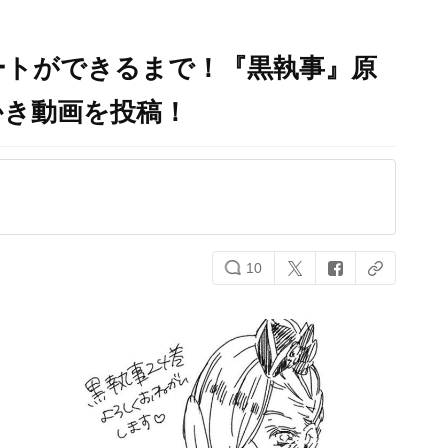
ートができるまで！『黒執事』原
かき動画を投稿！
10