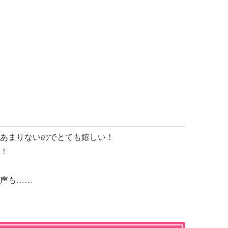
あまりないのでとても嬉しい！
！
声も……