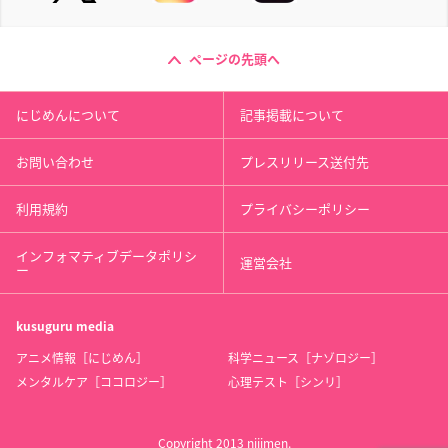
ページの先頭へ
にじめんについて
記事掲載について
お問い合わせ
プレスリリース送付先
利用規約
プライバシーポリシー
インフォマティブデータポリシ
運営会社
ー
kusuguru
media
アニメ情報［にじめん］
科学ニュース［ナゾロジー］
メンタルケア［ココロジー］
心理テスト［シンリ］
Copyright 2013 nijimen.