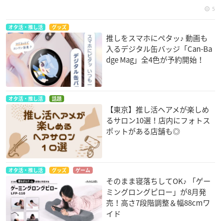
5
オタ活・推し活
グッズ
推しをスマホにペタッ♪ 動画も
入るデジタル缶バッジ「Can-Ba
dge Mag」全4色が予約開始！
オタ活・推し活
話題
【東京】推し活ヘアメが楽しめ
るサロン10選！店内にフォトス
ポットがある店舗も◎
オタ活・推し活
グッズ
ゲーム
そのまま寝落ちしてOK♪ 「ゲー
ミングロングピロー」が8月発
売！高さ7段階調整＆幅88cmワ
イド