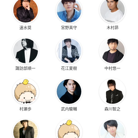
速水奨
宮野真守
木村昴
諏訪部順一
花江夏樹
中村悠一
村瀬歩
武内駿輔
森川智之