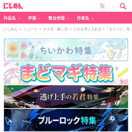
に
じ
め
ん
作品名
声優
舞台俳優
作者名
にじめん
>
ニュース
>
オタ活・推し活
> どれを手に入れる？『タイバニ』冬