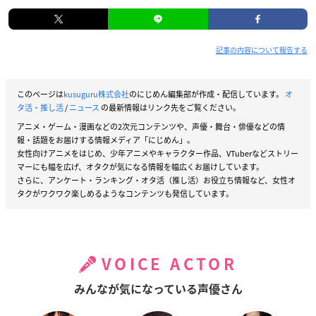
記事の内容について報告する
このページは
kusuguru株式会社
のにじめん編集部が作成・配信しています。
オ
タ活・推し活
/
ニュース
の最新情報はリンク先をご覧ください。
アニメ・ゲーム・漫画などの2次元コンテンツや、声優・舞台・俳優などの情
報・話題をお届けする情報メディア「にじめん」。
女性向けアニメをはじめ、少年アニメやキャラクター作品、VTuberなどストリー
マーにも幅を広げ、オタクが気になる情報を幅広くお届けしています。
さらに、アンケート・ランキング・オタ活（推し活）お役立ち情報など、女性オ
タクがワクワク楽しめるようなコンテンツも発信しています。
VOICE ACTOR
みんなが気になっている声優さん