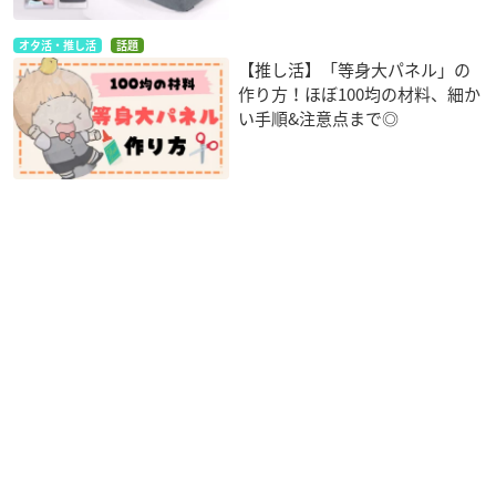
オタ活・推し活
話題
【推し活】「等身大パネル」の
作り方！ほぼ100均の材料、細か
い手順&注意点まで◎