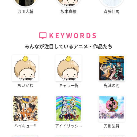
浪川大輔
坂本真綾
斉藤壮馬
KEYWORDS
みんなが注目しているアニメ・作品たち
ちいかわ
キャラ一覧
鬼滅の刃
ハイキュー!!
アイドリッシ...
刀剣乱舞