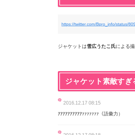
https://twitter.com/Bpro_info/status
ジャケットは
雪広うたこ氏
による撮
ジャケット素敵すぎ
2016.12.17 08:15
ｱｱｱｱｱｱｱｱｱｱｧｧｧｧｧｧｧ（語彙力）