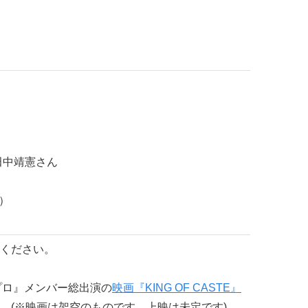
田中靖憲さん
l）
ください。
『Bプロ』メンバー総出演の
映画『KING OF CASTE』
。(※映画は架空のものです。上映は未定です)