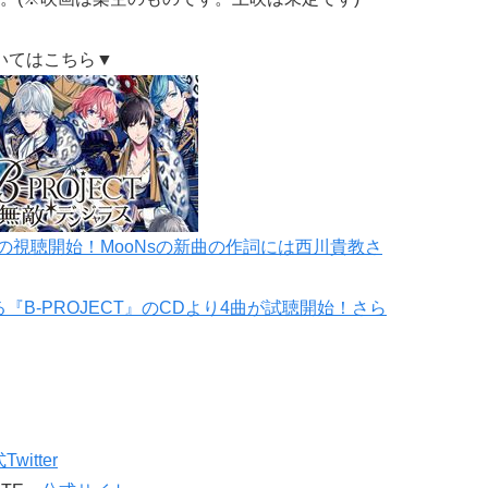
いてはこちら▼
の視聴開始！MooNsの新曲の作詞には西川貴教さ
る『B-PROJECT』のCDより4曲が試聴開始！さら
Twitter