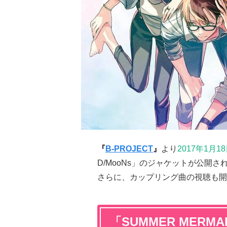
『
B-PROJECT
』
より
2017年1月18
D/MooNs」のジャケットが公開さ
さらに、カップリング曲の視聴も開
「SUMMER MERMA