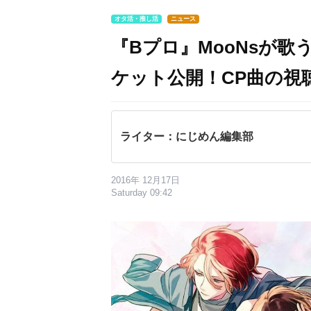
オタ活・推し活
ニュース
『Bプロ』MooNs​が歌う
ケット公開！CP曲の視
ライター：にじめん編集部
2016年 12月17日
Saturday 09:42