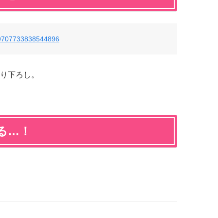
/809707733838544896
り下ろし。
る…！