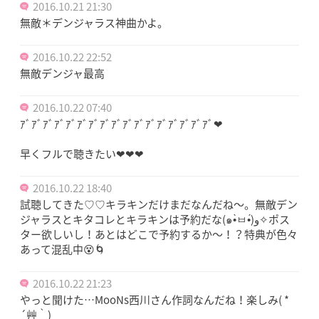
2016.10.21 21:30
無敵＊デンジャラス神曲かよ。
2016.10.22 22:52
無敵デンジャ最高
2016.10.22 07:40
ｱﾞｱﾞｱﾞｱﾞｱﾞｱﾞｱﾞｱﾞｱﾞｱﾞｱﾞｱﾞｱﾞｱﾞｱﾞｱﾞｱﾞ❤
早くフルで聴きたい❤❤❤
2016.10.22 18:40
試聴してきた♡♡キラキンだけまだなんだね～。無敵デン
ジャラスとキタコレとキラキンは予約だな(๑•̀ㅂ•́)و✧ポス
ター欲しいし！あとはどこで予約するか～！？特典が色々
あって混乱中😵🌀
2016.10.22 21:23
やっと聞けた…MooNs西川さん作詞なんだね！楽しみ( *
´艸｀)