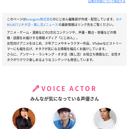
記事の内容について報告する
このページは
kusuguru株式会社
のにじめん編集部が作成・配信しています。
B-P
ROJECT
/
オタ活・推し活
/
ニュース
の最新情報はリンク先をご覧ください。
アニメ・ゲーム・漫画などの2次元コンテンツや、声優・舞台・俳優などの情
報・話題をお届けする情報メディア「にじめん」。
女性向けアニメをはじめ、少年アニメやキャラクター作品、VTuberなどストリー
マーにも幅を広げ、オタクが気になる情報を幅広くお届けしています。
さらに、アンケート・ランキング・オタ活（推し活）お役立ち情報など、女性オ
タクがワクワク楽しめるようなコンテンツも発信しています。
VOICE ACTOR
みんなが気になっている声優さん