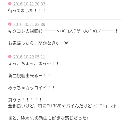
2016.10.21 20:33
待ってました！！！
2016.10.21 22:39
キタコレの視聴ｷﾀ━━━ヽ(∀ﾟ )人(ﾟ∀ﾟ)人( ﾟ∀)ノ━━━!!
お家帰ったら、聞かなきゃ…💓
2016.10.22 05:11
えっ、ちょっ、まっ…！！
新曲視聴出来るー！！
めっちゃカッコイイ！！
買うっ！！！！！
全部良いけど、特にTHRIVEヤバイんだけど_:(´ཀ`」 ∠︎):_
あと、MooNsの新曲も好きな感じだった♪