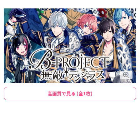
高画質で見る (全1枚)