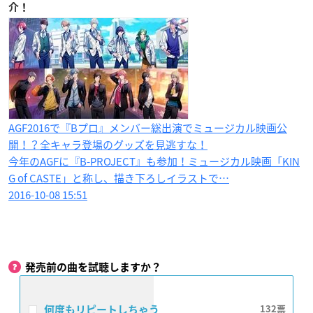
介！
AGF2016で『Bプロ』メンバー総出演でミュージカル映画公
開！？全キャラ登場のグッズを見逃すな！
今年のAGFに『B-PROJECT』も参加！ミュージカル映画「KIN
G of CASTE」と称し、描き下ろしイラストで…
2016-10-08 15:51
発売前の曲を試聴しますか？
何度もリピートしちゃう
132