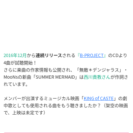
2016年12月
から
される
『
B-PROJECT
』
のCDより
連続リリース
4曲が試聴開始！
さらに楽曲の作家情報も公開され、「無敵＊デンジャラス」・
MooNsの新曲「SUMMER MERMAID」は
西川貴教さん
が作詞さ
れています。
メンバーが出演するミュージカル映画「
KING of CASTE
」の劇
中歌としても使用される曲をもう聴きましたか？（架空の映画
で、上映は未定です）