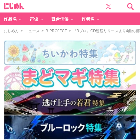
に
じ
め
ん
作品名
声優
舞台俳優
作者名
にじめん
>
ニュース
>
B-PROJECT
> 『Bプロ』CD連続リリースより4曲の視