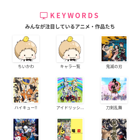
KEYWORDS
みんなが注目しているアニメ・作品たち
ちいかわ
キャラ一覧
鬼滅の刃
ハイキュー!!
アイドリッシ...
刀剣乱舞