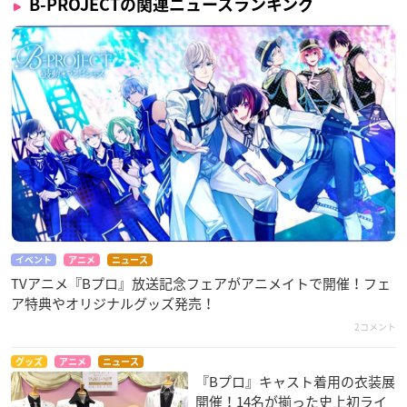
B-PROJECTの関連ニュースランキング
イベント
アニメ
ニュース
TVアニメ『Bプロ』放送記念フェアがアニメイトで開催！フェ
ア特典やオリジナルグッズ発売！
2コメント
グッズ
アニメ
ニュース
『Bプロ』キャスト着用の衣装展
開催！14名が揃った史上初ライ