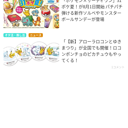
「ポケモン×サーティワン」31
ポケ夏！が8月1日開始 パチパチ
弾ける新作ソルベやモンスター
ボールサンデーが登場
オタ活・推し活
ニュース
「【新】アローラロコンとゆき
まつり」が全国でも開催！ロコ
ンポンチョのピカチュウもやっ
てくる！
1コメント