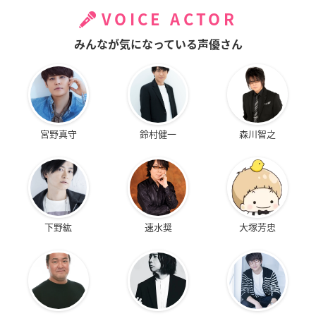
VOICE ACTOR
みんなが気になっている声優さん
宮野真守
鈴村健一
森川智之
下野紘
速水奨
大塚芳忠