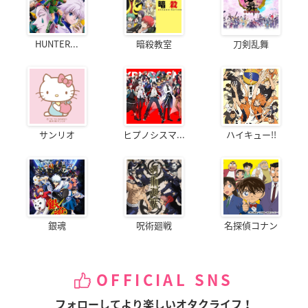
HUNTER...
暗殺教室
刀剣乱舞
サンリオ
ヒプノシスマ...
ハイキュー!!
銀魂
呪術廻戦
名探偵コナン
OFFICIAL SNS
フォローしてより楽しいオタクライフ！