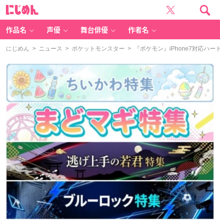
に
じ
め
ん
作品名
声優
舞台俳優
作者名
にじめん
>
ニュース
>
ポケットモンスター
> 『ポケモン』iPhone7対応