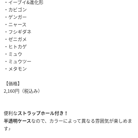
・イーブイ&進化形
・カビゴン
・ゲンガー
・ニャース
・フシギダネ
・ゼニガメ
・ヒトカゲ
・ミュウ
・ミュウツー
・メタモン
【価格】
2,160円（税込み）
便利な
ストラップホール付き！
なので、カラーによって異なる雰囲気が楽しめま
半透明ケース
す♪