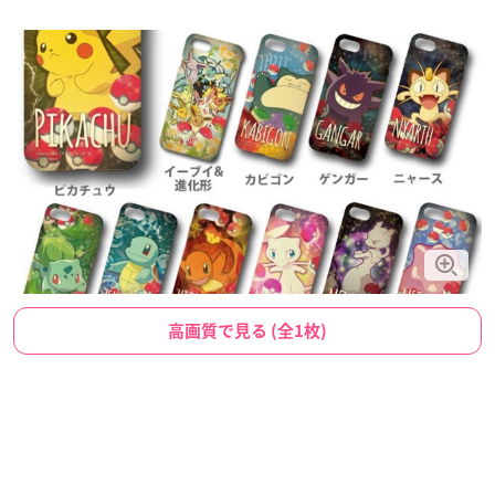
高画質で見る (全1枚)