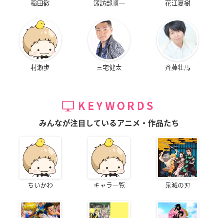
稲田徹
諏訪部順一
花江夏樹
村瀬歩
三宅健太
斉藤壮馬
KEYWORDS
みんなが注目しているアニメ・作品たち
ちいかわ
キャラ一覧
鬼滅の刃