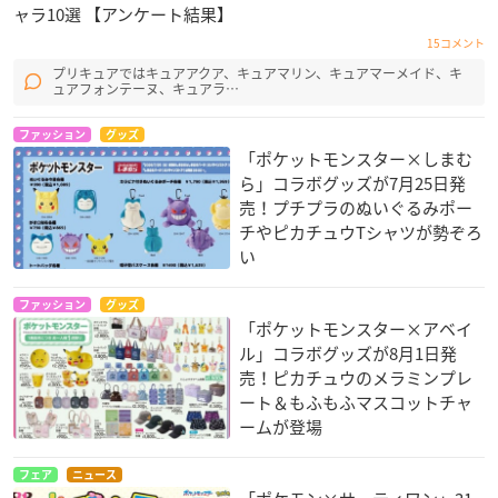
ャラ10選 【アンケート結果】
15コメント
プリキュアではキュアアクア、キュアマリン、キュアマーメイド、キ
ュアフォンテーヌ、キュアラ…
ファッション
グッズ
「ポケットモンスター×しまむ
ら」コラボグッズが7月25日発
売！プチプラのぬいぐるみポー
チやピカチュウTシャツが勢ぞろ
い
ファッション
グッズ
「ポケットモンスター×アベイ
ル」コラボグッズが8月1日発
売！ピカチュウのメラミンプレ
ート＆もふもふマスコットチャ
ームが登場
フェア
ニュース