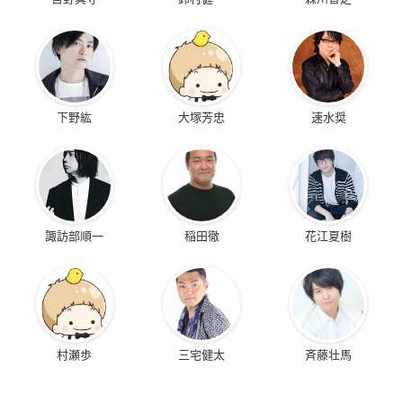
下野紘
大塚芳忠
速水奨
諏訪部順一
稲田徹
花江夏樹
村瀬歩
三宅健太
斉藤壮馬