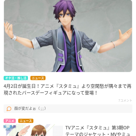
オタ活・推し活
ニュース
4月2日が誕生日！アニメ『スタミュ』より空閑愁が隅々まで再
現されたバースデーフィギュアになって登場！
7コメント
顔が変だよぉ（ ; ; ）
アニメ
ニュース
TVアニメ『スタミュ』第3期OP
テーマのジャケット・MVやミュ