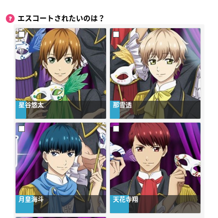
エスコートされたいのは？
星谷悠太
那雪透
月皇海斗
天花寺翔