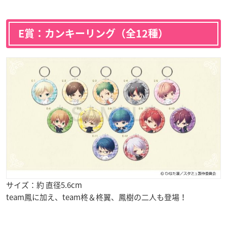
E賞：カンキーリング（全12種）
サイズ：約 直径5.6cm
team鳳に加え、team柊＆柊翼、鳳樹の二人も登場！