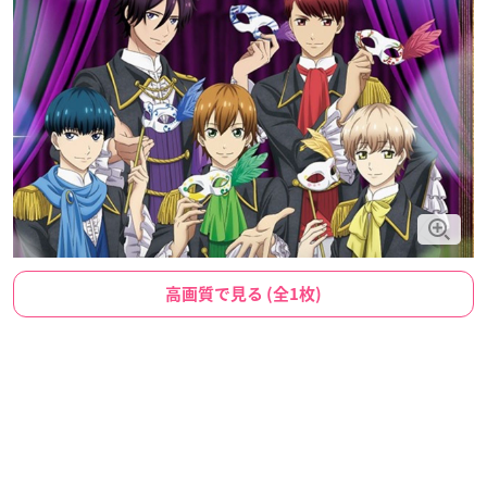
高画質で見る (全1枚)