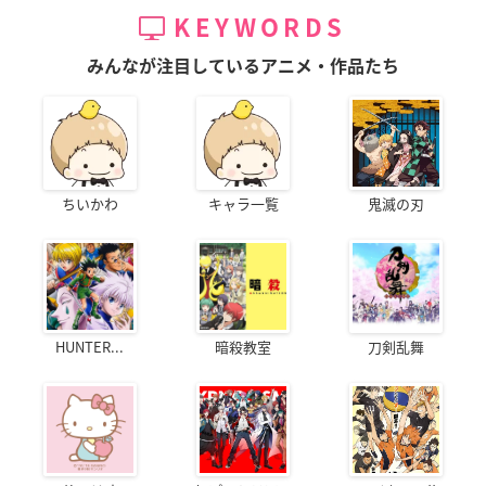
KEYWORDS
みんなが注目しているアニメ・作品たち
ちいかわ
キャラ一覧
鬼滅の刃
HUNTER...
暗殺教室
刀剣乱舞