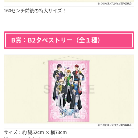
160センチ前後の特大サイズ！
B賞：B2タペストリー（全１種）
サイズ：約 縦52cm × 横73cm