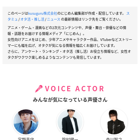
このページは
kusuguru株式会社
のにじめん編集部が作成・配信しています。
ス
タミュ
/
オタ活・推し活
/
ニュース
の最新情報はリンク先をご覧ください。
アニメ・ゲーム・漫画などの2次元コンテンツや、声優・舞台・俳優などの情
報・話題をお届けする情報メディア「にじめん」。
女性向けアニメをはじめ、少年アニメやキャラクター作品、VTuberなどストリー
マーにも幅を広げ、オタクが気になる情報を幅広くお届けしています。
さらに、アンケート・ランキング・オタ活（推し活）お役立ち情報など、女性オ
タクがワクワク楽しめるようなコンテンツも発信しています。
VOICE ACTOR
みんなが気になっている声優さん
宮野真守
鈴村健一
森川智之