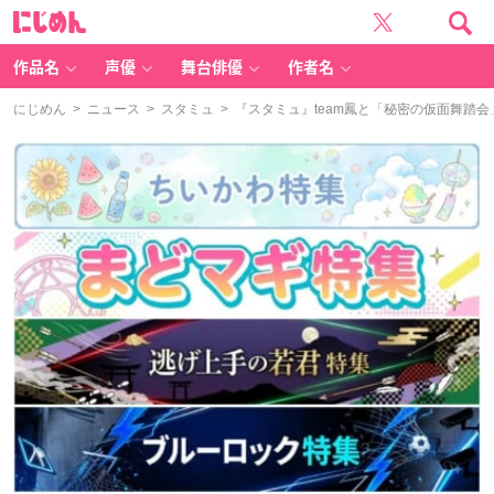
に
じ
め
ん
作品名
声優
舞台俳優
作者名
にじめん
>
ニュース
>
スタミュ
> 『スタミュ』team鳳と「秘密の仮面舞踏