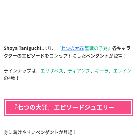
より、
『
七つの大罪
聖戦の予兆』
Shoya Taniguchi.
各キャラ
をコンセプトにした
が登場！
クターのエピソード
ペンダン
ト
ラインナップは、
エリザベス
、
ディアンヌ
、
ギーラ
、
エレイン
の4種！
『七つの大罪』エピソードジュエリー
身に着けやすい
が登場！
ペンダント