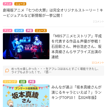
アニメ
ニュース
劇場版アニメ『七つの大罪』は完全オリジナルストーリー！キ
ービジュアルなど新情報が一挙公開！
2コメント
アニメ
マンガ
声優
ニュース
「MBSアニメヒストリア」平成
を代表する作品＆声優が参戦！
石田彰さん、神谷浩史さん、坂
本真綾さんらサプライズ出演の
連続
13コメント
めっちゃ楽しかった・・・生アフレコはほんとすごく堪能できたし、
ライブもよかった！で、『感…
ランキング
話題
声優
みんなが選ぶ「坂本真綾さんが
演じるキャラといえば？」ラン
キングTOP10！【2024年版】