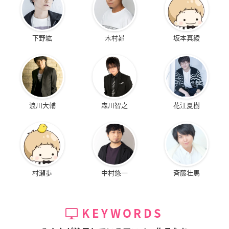
下野紘
木村昴
坂本真綾
浪川大輔
森川智之
花江夏樹
村瀬歩
中村悠一
斉藤壮馬
KEYWORDS