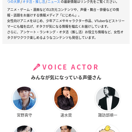
つの大罪
/
オタ活・推し活
/
ニュース
の最新情報はリンク先をご覧ください。
アニメ・ゲーム・漫画などの2次元コンテンツや、声優・舞台・俳優などの情
報・話題をお届けする情報メディア「にじめん」。
女性向けアニメをはじめ、少年アニメやキャラクター作品、VTuberなどストリー
マーにも幅を広げ、オタクが気になる情報を幅広くお届けしています。
さらに、アンケート・ランキング・オタ活（推し活）お役立ち情報など、女性オ
タクがワクワク楽しめるようなコンテンツも発信しています。
VOICE ACTOR
みんなが気になっている声優さん
宮野真守
速水奨
諏訪部順一