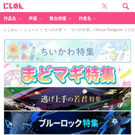
に
じ
め
ん
作品名
声優
舞台俳優
作者名
にじめん
>
ニュース
>
七つの大罪
> 『七つの大罪』×Shoya Taniguc