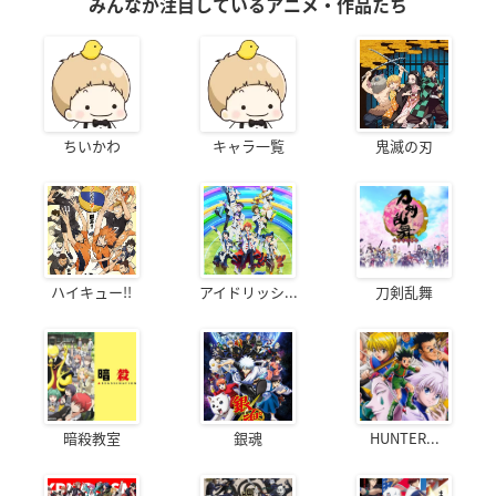
みんなが注目しているアニメ・作品たち
ちいかわ
キャラ一覧
鬼滅の刃
ハイキュー!!
アイドリッシ...
刀剣乱舞
暗殺教室
銀魂
HUNTER...