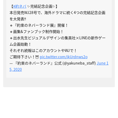
【
#約ネバ
✨完結記念企画✨】
本日発売WJ28号で、海外ドラマに続く4つの完結記念企画
を大発表‼️
🔹『約束のネバーランド展』開催！
🔹画集&ファンブック制作開始！
🔹出水先生ビジュアルデザインの集英社×LINEの新作ゲー
ム企画始動！
それぞれ続報はこのアカウントやWJで！
ご期待下さい！🦉
pic.twitter.com/ikUrdnws2o
— 『約束のネバーランド』公式 (@yakuneba_staff)
June 1
5, 2020