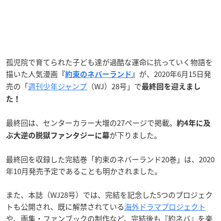
孤児院で育てられた子ども達が過酷な運命に抗っていく物語を
描いた人気漫画
が、2020年6月15日発
『
約束のネバーランド
』
売の「
週刊少年ジャンプ
（WJ）28号」で
最終回を迎えまし
た！
最終回は、センターカラー大増の27ページで掲載。
約4年に及
が下りました。
ぶ大逆の脱獄ファンタジーに幕
最終回を収録した完結巻「約束のネバーランド20巻」は、2020
年10月発売予定であることも明かされました。
また、本誌（WJ28号）では、完結を記念した5つのプロジェク
トも公開され、既に解禁されている
海外ドラマプロジェクト
や、画集・ファンブックの制作など、完結後も『約ネバ』を楽