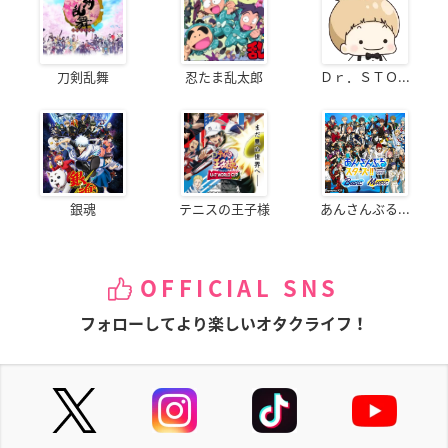
刀剣乱舞
忍たま乱太郎
Ｄｒ．ＳＴＯ...
銀魂
テニスの王子様
あんさんぶる...
OFFICIAL SNS
フォローしてより楽しいオタクライフ！