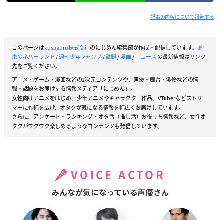
記事の内容について報告する
このページは
kusuguru株式会社
のにじめん編集部が作成・配信しています。
約
束のネバーランド
/
週刊少年ジャンプ
/
話題
/
漫画
/
ニュース
の最新情報はリンク
先をご覧ください。
アニメ・ゲーム・漫画などの2次元コンテンツや、声優・舞台・俳優などの情
報・話題をお届けする情報メディア「にじめん」。
女性向けアニメをはじめ、少年アニメやキャラクター作品、VTuberなどストリー
マーにも幅を広げ、オタクが気になる情報を幅広くお届けしています。
さらに、アンケート・ランキング・オタ活（推し活）お役立ち情報など、女性オ
タクがワクワク楽しめるようなコンテンツも発信しています。
VOICE ACTOR
みんなが気になっている声優さん