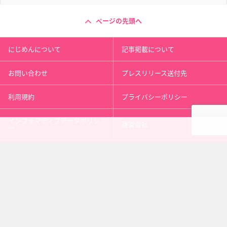
ページの先頭へ
にじめんについて
記事掲載について
お問い合わせ
プレスリリース送付先
利用規約
プライバシーポリシー
インフォマティブデータポリシ
運営会社
ー
kusuguru
media
アニメ情報［にじめん］
科学ニュース［ナゾロジー］
メンタルケア［ココロジー］
心理テスト［シンリ］
Copyright 2013 nijimen.