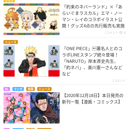
グッズ
「約束のネバーランド」×「あ
らいぐまラスカル」エマ・ノー
マン・レイのコラボイラスト公
開！グッズ4点の先行販売も実施
1コメント
8
ニュース
「ONE PIECE」著名人とのコ
ラボLINEスタンプ続々登場！
「NARUTO」岸本斉史先生、
「約ネバ」、美川憲一さんなど
など
1コメント
BL
マンガ
書籍
ニュース
【2020年12月18日】本日発売の
新刊一覧【漫画・コミックス】