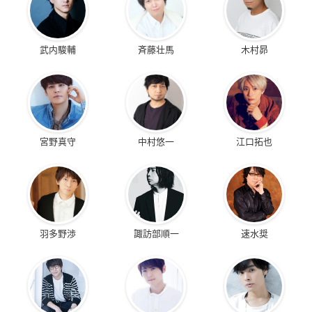
武内駿輔
斉藤壮馬
木村昴
宮野真守
中村悠一
江口拓也
羽多野渉
諏訪部順一
速水奨