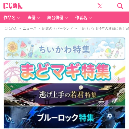
に
じ
め
ん
作品名
声優
舞台俳優
作者名
にじめん
>
ニュース
>
約束のネバーランド
> 『約ネバ』約4年の連載に幕！