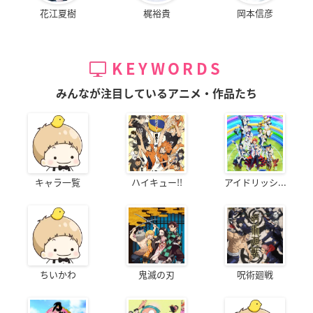
花江夏樹
梶裕貴
岡本信彦
KEYWORDS
みんなが注目しているアニメ・作品たち
キャラ一覧
ハイキュー!!
アイドリッシ...
ちいかわ
鬼滅の刃
呪術廻戦