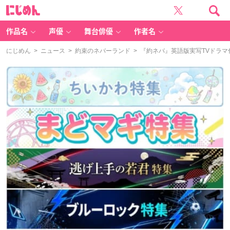
に
じ
め
ん
作品名
声優
舞台俳優
作者名
にじめん
>
ニュース
>
約束のネバーランド
> 『約ネバ』英語版実写TVドラ