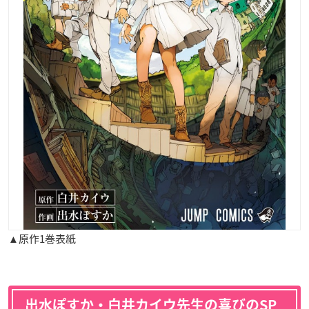
▲原作1巻表紙
出水ぽすか・白井カイウ先生の喜びのSP