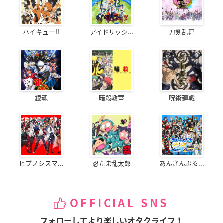
ハイキュー!!
アイドリッシ...
刀剣乱舞
銀魂
暗殺教室
呪術廻戦
ヒプノシスマ...
忍たま乱太郎
あんさんぶる...
OFFICIAL SNS
フォローしてより楽しいオタクライフ！