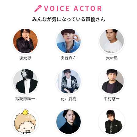
VOICE ACTOR
みんなが気になっている声優さん
速水奨
宮野真守
木村昴
諏訪部順一
花江夏樹
中村悠一