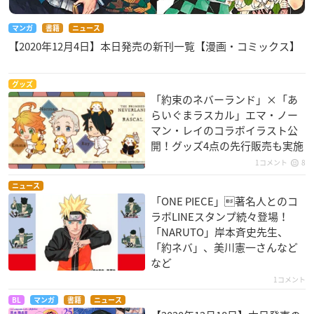
マンガ
書籍
ニュース
【2020年12月4日】本日発売の新刊一覧【漫画・コミックス】
グッズ
「約束のネバーランド」×「あ
らいぐまラスカル」エマ・ノー
マン・レイのコラボイラスト公
開！グッズ4点の先行販売も実施
1コメント
8
ニュース
「ONE PIECE」著名人とのコ
ラボLINEスタンプ続々登場！
「NARUTO」岸本斉史先生、
「約ネバ」、美川憲一さんなど
など
1コメント
BL
マンガ
書籍
ニュース