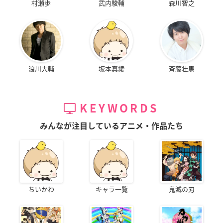
村瀬歩
武内駿輔
森川智之
浪川大輔
坂本真綾
斉藤壮馬
KEYWORDS
みんなが注目しているアニメ・作品たち
ちいかわ
キャラ一覧
鬼滅の刃