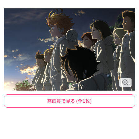
高画質で見る (全1枚)