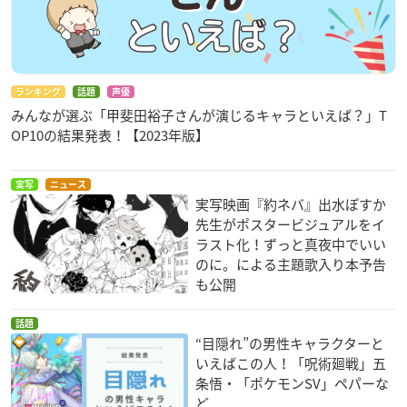
ランキング
話題
声優
みんなが選ぶ「甲斐田裕子さんが演じるキャラといえば？」T
OP10の結果発表！【2023年版】
実写
ニュース
実写映画『約ネバ』出水ぽすか
先生がポスタービジュアルをイ
ラスト化！ずっと真夜中でいい
のに。による主題歌入り本予告
も公開
話題
“目隠れ”の男性キャラクターと
いえばこの人！「呪術廻戦」五
条悟・「ポケモンSV」ペパーな
ど