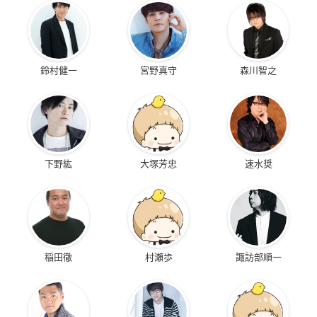
鈴村健一
宮野真守
森川智之
下野紘
大塚芳忠
速水奨
稲田徹
村瀬歩
諏訪部順一