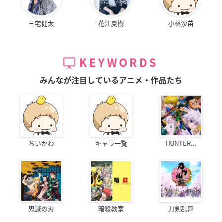
三宅健太
花江夏樹
小林沙苗
KEYWORDS
みんなが注目しているアニメ・作品たち
ちいかわ
キャラ一覧
HUNTER...
鬼滅の刃
暗殺教室
刀剣乱舞