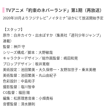
TVアニメ「約束のネバーランド」第1期（再放送）
2020年10月よりフジテレビ“ノイタミナ”ほかにて放送開始予定
【スタッフ】
原作：白井カイウ・出水ぽすか（集英社「週刊少年ジャンプ」
連載）
監督：神戸 守
シリーズ構成／脚本：大野敏哉
キャラクターデザイン／総作画監督：嶋田和晃
プロップデザイン：板井寛樹
美術設定：池田繁美・大久保修一・友野加世子・乗末美穂
美術監督：池田繁美・丸山由紀子
色彩設計：中島和子
撮影監督：塩川智幸
CG監督：福田 陽
編集：松原理恵音楽：小畑貴裕
音響監督：清水勝則