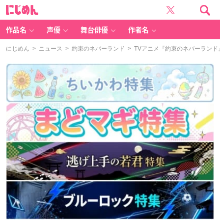
に
じ
め
ん
作品名
声優
舞台俳優
作者名
にじめん
>
ニュース
>
約束のネバーランド
> TVアニメ『約束のネバーランド』