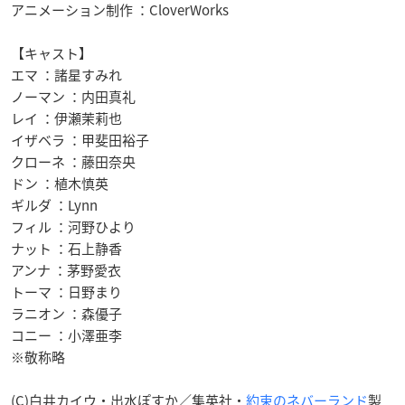
アニメーション制作 ：CloverWorks
【キャスト】
エマ ：諸星すみれ
ノーマン ：内田真礼
レイ ：伊瀬茉莉也
イザベラ ：甲斐田裕子
クローネ ：藤田奈央
ドン ：植木慎英
ギルダ ：Lynn
フィル ：河野ひより
ナット ：石上静香
アンナ ：茅野愛衣
トーマ ：日野まり
ラニオン ：森優子
コニー ：小澤亜李
※敬称略
(C)白井カイウ・出水ぽすか／集英社・
約束のネバーランド
製