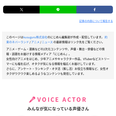
記事の内容について報告する
このページは
kusuguru株式会社
のにじめん編集部が作成・配信しています。
約
束のネバーランド
/
アニメ
/
ニュース
の最新情報はリンク先をご覧ください。
アニメ・ゲーム・漫画などの2次元コンテンツや、声優・舞台・俳優などの情
報・話題をお届けする情報メディア「にじめん」。
女性向けアニメをはじめ、少年アニメやキャラクター作品、VTuberなどストリー
マーにも幅を広げ、オタクが気になる情報を幅広くお届けしています。
さらに、アンケート・ランキング・オタ活（推し活）お役立ち情報など、女性オ
タクがワクワク楽しめるようなコンテンツも発信しています。
VOICE ACTOR
みんなが気になっている声優さん