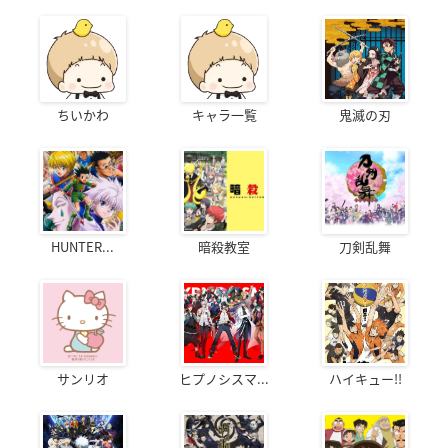
ちいかわ
キャラ一覧
鬼滅の刃
HUNTER...
暗殺教室
刀剣乱舞
サンリオ
ヒプノシスマ...
ハイキュー!!