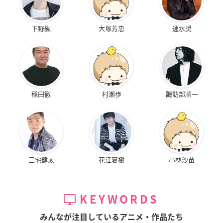
下野紘
大塚芳忠
速水奨
稲田徹
村瀬歩
諏訪部順一
三宅健太
花江夏樹
小林沙苗
KEYWORDS
みんなが注目しているアニメ・作品たち