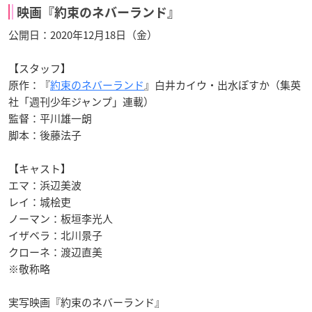
映画『約束のネバーランド』
公開日：2020年12月18日（金）
【スタッフ】
原作：『
約束のネバーランド
』白井カイウ・出水ぽすか（集英
社「週刊少年ジャンプ」連載）
監督：平川雄一朗
脚本：後藤法子
【キャスト】
エマ：浜辺美波
レイ：城桧吏
ノーマン：板垣李光人
イザベラ：北川景子
クローネ：渡辺直美
※敬称略
実写映画『約束のネバーランド』