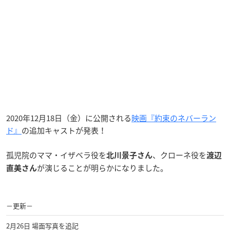
2020年12月18日（金）に公開される
映画『約束のネバーラン
ド』
の追加キャストが発表！
孤児院のママ・イザベラ役を
、クローネ役を
北川景子さん
渡辺
が演じることが明らかになりました。
直美さん
−更新−
2月26日 場面写真を追記