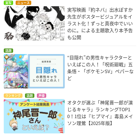
実写
ニュース
実写映画『約ネバ』出水ぽすか
先生がポスタービジュアルをイ
ラスト化！ずっと真夜中でいい
のに。による主題歌入り本予告
も公開
話題
“目隠れ”の男性キャラクターと
いえばこの人！「呪術廻戦」五
条悟・「ポケモンSV」ペパーな
ど
ランキング
話題
声優
オタクが選ぶ「神尾晋一郎が演
じるキャラ」ランキングTOP1
0！1位は『ヒプマイ』毒島メイ
ソン理鶯【2025年版】