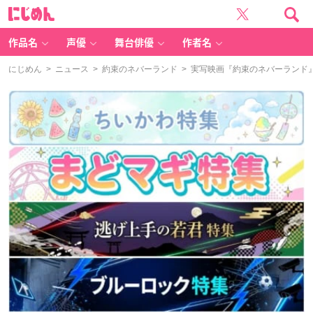
に
じ
め
ん
作品名
声優
舞台俳優
作者名
にじめん
>
ニュース
>
約束のネバーランド
> 実写映画『約束のネバーランド