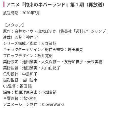
アニメ『約束のネバーランド』第１期（再放送）
放送時期：2020年7月
【スタッフ】
原作：白井カイウ・出水ぽすか（集英社「週刊少年ジャンプ」
連載）監督：神戸 守
シリーズ構成／脚本：大野敏哉
キャラクターデザイン／総作画監督：嶋田和晃
プロップデザイン：板井寛樹
美術設定：池田繁美・大久保修一・友野加世子・乗末美穂
美術監督：池田繁美・丸山由紀子
色彩設計：中島和子
撮影監督：塩川智幸
CG監督：福田 陽
編集：松原理恵音楽：小畑貴裕
音響監督：清水勝則
アニメーション制作 ：CloverWorks