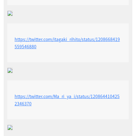
https://twitter.com/itagaki_rihito/status/1208668419
559546880
https://twitter.com/Ma_ri_ya_i/status/120864410425
2346370