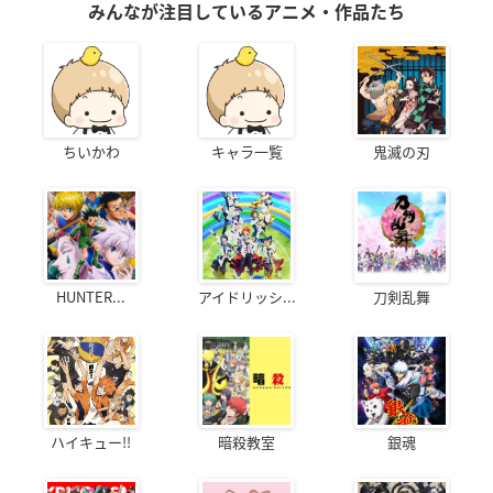
みんなが注目しているアニメ・作品たち
ちいかわ
キャラ一覧
鬼滅の刃
HUNTER...
アイドリッシ...
刀剣乱舞
ハイキュー!!
暗殺教室
銀魂