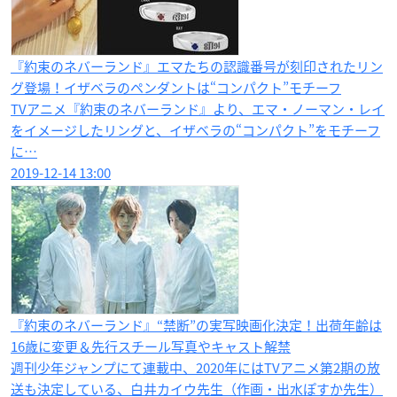
『約束のネバーランド』エマたちの認識番号が刻印されたリン
グ登場！イザベラのペンダントは“コンパクト”モチーフ
TVアニメ『約束のネバーランド』より、エマ・ノーマン・レイ
をイメージしたリングと、イザベラの“コンパクト”をモチーフ
に…
2019-12-14 13:00
『約束のネバーランド』“禁断”の実写映画化決定！出荷年齢は
16歳に変更＆先行スチール写真やキャスト解禁
週刊少年ジャンプにて連載中、2020年にはTVアニメ第2期の放
送も決定している、白井カイウ先生（作画・出水ぽすか先生）