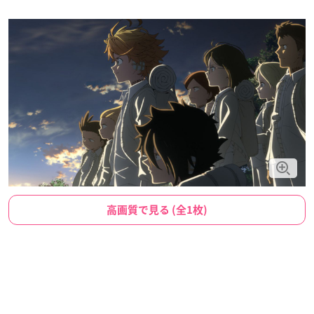
高画質で見る (全1枚)