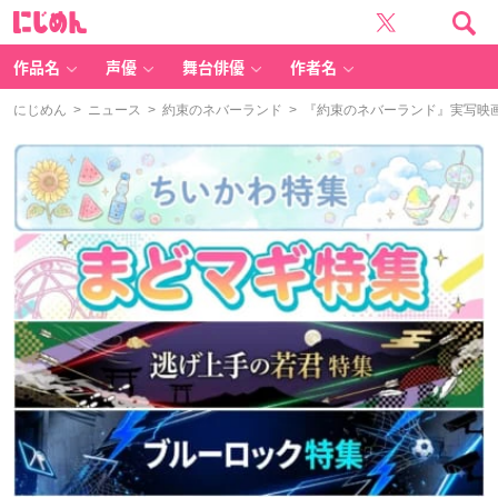
に
じ
め
ん
作品名
声優
舞台俳優
作者名
にじめん
>
ニュース
>
約束のネバーランド
> 『約束のネバーランド』実写映画