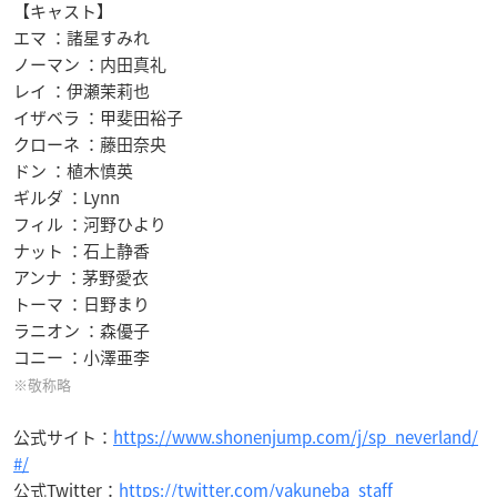
【キャスト】
エマ ：諸星すみれ
ノーマン ：内田真礼
レイ ：伊瀬茉莉也
イザベラ ：甲斐田裕子
クローネ ：藤田奈央
ドン ：植木慎英
ギルダ ：Lynn
フィル ：河野ひより
ナット ：石上静香
アンナ ：茅野愛衣
トーマ ：日野まり
ラニオン ：森優子
コニー ：小澤亜李
※敬称略
公式サイト：
https://www.shonenjump.com/j/sp_neverland/
#/
公式Twitter：
https://twitter.com/yakuneba_staff