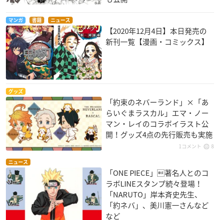
マンガ
書籍
ニュース
【2020年12月4日】本日発売の
新刊一覧【漫画・コミックス】
グッズ
「約束のネバーランド」×「あ
らいぐまラスカル」エマ・ノー
マン・レイのコラボイラスト公
開！グッズ4点の先行販売も実施
1コメント
8
ニュース
「ONE PIECE」著名人とのコ
ラボLINEスタンプ続々登場！
「NARUTO」岸本斉史先生、
「約ネバ」、美川憲一さんなど
など