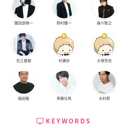
諏訪部順一
鈴村健一
森川智之
花江夏樹
村瀬歩
大塚芳忠
稲田徹
斉藤壮馬
木村昴
KEYWORDS