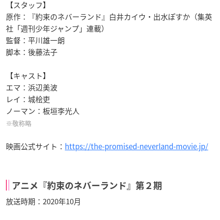
【スタッフ】
原作：『約束のネバーランド』白井カイウ・出水ぽすか（集英
社「週刊少年ジャンプ」連載）
監督：平川雄一朗
脚本：後藤法子
【キャスト】
エマ：浜辺美波
レイ：城桧吏
ノーマン：板垣李光人
※敬称略
映画公式サイト：
https://the-promised-neverland-movie.jp/
アニメ『約束のネバーランド』第２期
放送時期：2020年10月