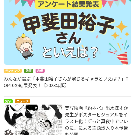
ランキング
話題
声優
みんなが選ぶ「甲斐田裕子さんが演じるキャラといえば？」T
OP10の結果発表！【2023年版】
実写
ニュース
実写映画『約ネバ』出水ぽすか
先生がポスタービジュアルをイ
ラスト化！ずっと真夜中でいい
のに。による主題歌入り本予告
も公開