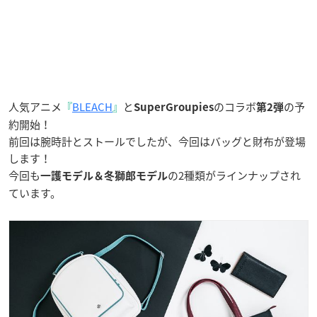
人気アニメ
『
BLEACH
』
と
のコラボ
の予
SuperGroupies
第2弾
約開始！
前回は腕時計とストールでしたが、今回はバッグと財布が登場
します！
今回も
の2種類がラインナップされ
一護モデル＆冬獅郎モデル
ています。