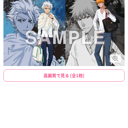
高画質で見る (全1枚)