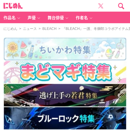
に
じ
め
ん
作品名
声優
舞台俳優
作者名
にじめん
>
ニュース
>
BLEACH
> 『BLEACH』一護、冬獅郎コラボアイテ