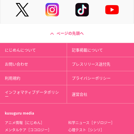
ページの先頭へ
にじめんについて
記事掲載について
お問い合わせ
プレスリリース送付先
利用規約
プライバシーポリシー
インフォマティブデータポリシ
運営会社
ー
kusuguru
media
アニメ情報［にじめん］
科学ニュース［ナゾロジー］
メンタルケア［ココロジー］
心理テスト［シンリ］