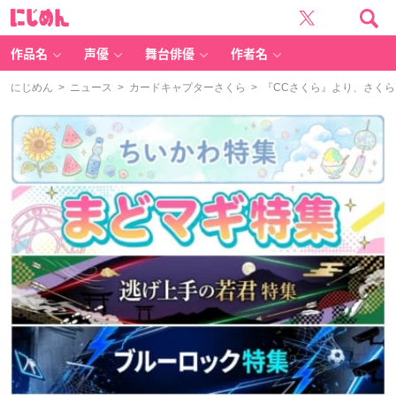
に
じ
め
ん
作品名
声優
舞台俳優
作者名
にじめん
>
ニュース
>
カードキャプターさくら
> 『CCさくら』より、さく