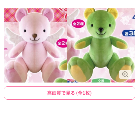
高画質で見る (全1枚)