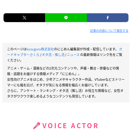
記事の内容について報告する
このページは
kusuguru株式会社
のにじめん編集部が作成・配信しています。
カ
ードキャプターさくら
/
オタ活・推し活
/
ニュース
の最新情報はリンク先をご覧
ください。
アニメ・ゲーム・漫画などの2次元コンテンツや、声優・舞台・俳優などの情
報・話題をお届けする情報メディア「にじめん」。
女性向けアニメをはじめ、少年アニメやキャラクター作品、VTuberなどストリー
マーにも幅を広げ、オタクが気になる情報を幅広くお届けしています。
さらに、アンケート・ランキング・オタ活（推し活）お役立ち情報など、女性オ
タクがワクワク楽しめるようなコンテンツも発信しています。
VOICE ACTOR