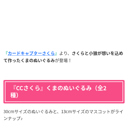
より、
『
カードキャプターさくら
』
さくらと小狼が想いを込め
が登場！
て作った
くまのぬいぐるみ
『CCさくら』くまのぬいぐるみ（全2
種）
30cmサイズのぬいぐる
み
と、13
cmサイズのマスコット
がライ
ンナップ♪