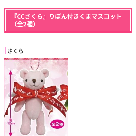
『CCさくら』りぼん付きくまマスコット
（全2種）
さくら