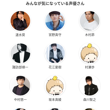
みんなが気になっている声優さん
速水奨
宮野真守
木村昴
諏訪部順一
花江夏樹
村瀬歩
中村悠一
坂本真綾
森川智之