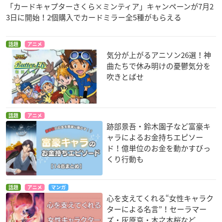
「カードキャプターさくら×ミンティア」キャンペーンが7月2
3日に開始！2個購入でカードミラー全5種がもらえる
話題
アニメ
気分が上がるアニソン26選！神
曲たちで休み明けの憂鬱気分を
吹きとばせ
話題
アニメ
跡部景吾・鈴木園子など富豪キ
ャラによるお金持ちエピソー
ド！億単位のお金を動かすびっ
くり行動も
話題
アニメ
マンガ
心を支えてくれる“女性キャラク
ターによる名言”！セーラマー
ズ・灰原哀・木之本桜など