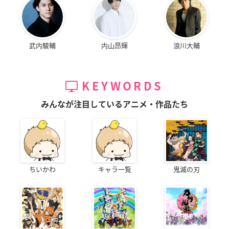
武内駿輔
内山昂輝
浪川大輔
KEYWORDS
みんなが注目しているアニメ・作品たち
ちいかわ
キャラ一覧
鬼滅の刃