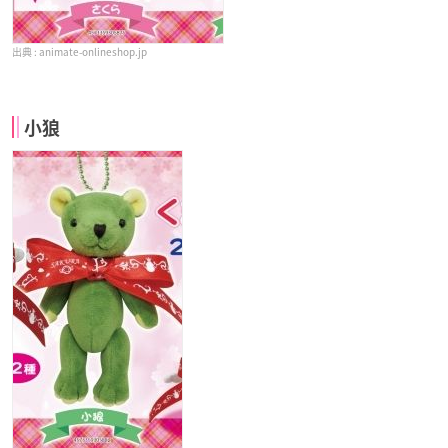
animate-onlineshop.jp
小狼