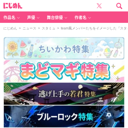
に
じ
め
ん
作品名
声優
舞台俳優
作者名
にじめん
>
ニュース
>
スタミュ
> team鳳メンバーたちをイメージした『スタミ