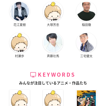
花江夏樹
大塚芳忠
稲田徹
村瀬歩
斉藤壮馬
三宅健太
KEYWORDS
みんなが注目しているアニメ・作品たち