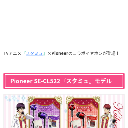
TVアニメ
『
スタミュ
』
×
のコラボイヤホンが登場！
Pioneer
Pioneer SE-CL522『スタミュ』モデル