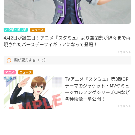
オタ活・推し活
ニュース
4月2日が誕生日！アニメ『スタミュ』より空閑愁が隅々まで再
現されたバースデーフィギュアになって登場！
7コメント
顔が変だよぉ（ ; ; ）
アニメ
ニュース
TVアニメ『スタミュ』第3期OP
テーマのジャケット・MVやミュ
ージカルソングシリーズCMなど
各種映像一挙公開！
1コメント