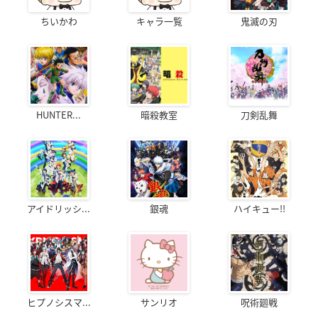
ちいかわ
キャラ一覧
鬼滅の刃
HUNTER...
暗殺教室
刀剣乱舞
アイドリッシ...
銀魂
ハイキュー!!
ヒプノシスマ...
サンリオ
呪術廻戦