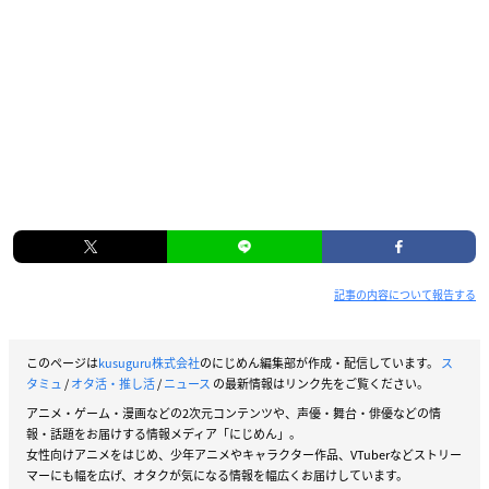
記事の内容について報告する
このページは
kusuguru株式会社
のにじめん編集部が作成・配信しています。
ス
タミュ
/
オタ活・推し活
/
ニュース
の最新情報はリンク先をご覧ください。
アニメ・ゲーム・漫画などの2次元コンテンツや、声優・舞台・俳優などの情
報・話題をお届けする情報メディア「にじめん」。
女性向けアニメをはじめ、少年アニメやキャラクター作品、VTuberなどストリー
マーにも幅を広げ、オタクが気になる情報を幅広くお届けしています。