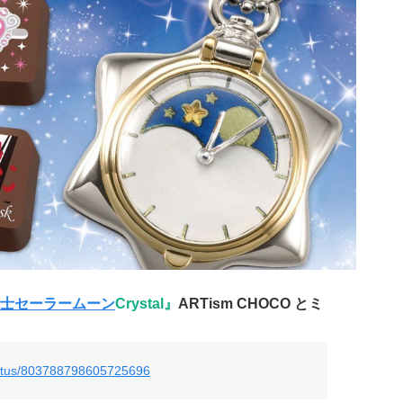
士セーラームーン
Crystal』
ARTism CHOCO とミ
status/803788798605725696