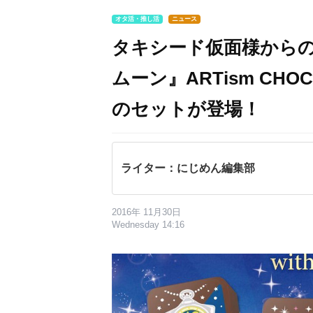
オタ活・推し活
ニュース
タキシード仮面様から
ムーン』ARTism C
のセットが登場！
ライター：にじめん編集部
2016年 11月30日
Wednesday 14:16