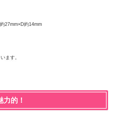
27mm×D約14mm
ています。
魅力的！