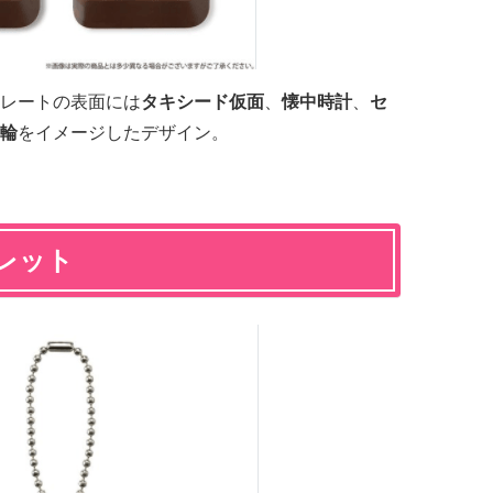
レートの表面には
タキシード仮面
、
懐中時計
、
セ
輪
をイメージしたデザイン。
レット