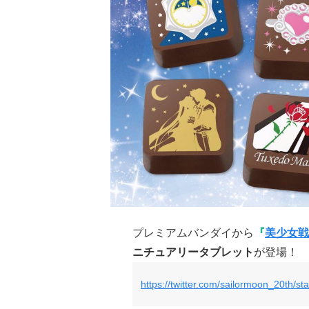
プレミアムバンダイから
『
美少女戦
ニチュアリータブレット
が登場！
https://twitter.com/sailormoon_20th/