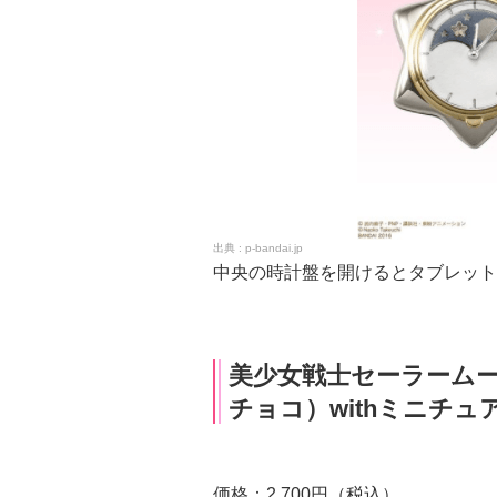
p-bandai.jp
中央の時計盤を開けるとタブレット
美少女戦士セーラームーン
チョコ）withミニチ
価格：2,700円（税込）