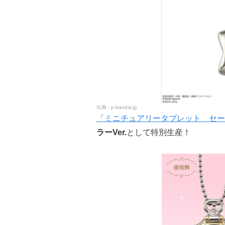
p-bandai.jp
「ミニチュアリータブレット セー
ラーVer.
として特別生産！