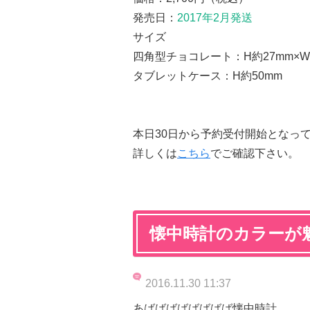
発売日：
2017年2月発送
サイズ
四角型チョコレート：H約27mm×W約
タブレットケース：H約50mm
本日30日から予約受付開始となっ
詳しくは
こちら
でご確認下さい。
懐中時計のカラーが
2016.11.30 11:37
あばばばばばばばば懐中時計