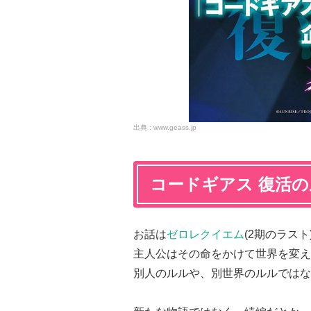
www.geass.jp
コードギアス 復活
お話は
ゼロレクイエム
(2期のラス
主人公はその命をかけて世界を変え
別人のルルや、別世界のルルではな