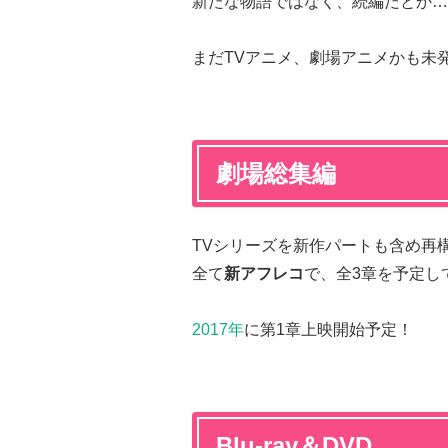
新たな物語ではなく、続編だとか…
まだTVアニメ、劇場アニメかも未
劇場総集編
TVシリーズを新作パートも含め再
全て
新アフレコ
で、全3章を予定し
2017年
に第1章上映開始予定！
Blu-ray＆DVD